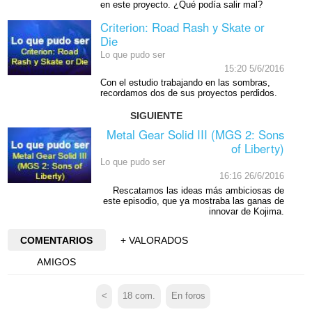
en este proyecto. ¿Qué podía salir mal?
Criterion: Road Rash y Skate or
Die
Lo que pudo ser
15:20 5/6/2016
Con el estudio trabajando en las sombras,
recordamos dos de sus proyectos perdidos.
SIGUIENTE
Metal Gear Solid III (MGS 2: Sons
of Liberty)
Lo que pudo ser
16:16 26/6/2016
Rescatamos las ideas más ambiciosas de
este episodio, que ya mostraba las ganas de
innovar de Kojima.
COMENTARIOS
+ VALORADOS
AMIGOS
<
18
com.
En foros