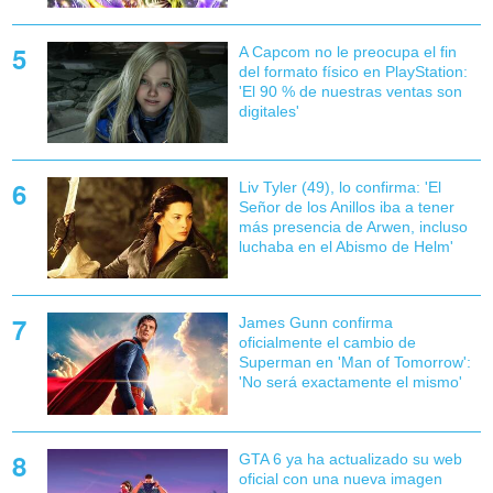
A Capcom no le preocupa el fin
del formato físico en PlayStation:
'El 90 % de nuestras ventas son
digitales'
Liv Tyler (49), lo confirma: 'El
Señor de los Anillos iba a tener
más presencia de Arwen, incluso
luchaba en el Abismo de Helm'
James Gunn confirma
oficialmente el cambio de
Superman en 'Man of Tomorrow':
'No será exactamente el mismo'
GTA 6 ya ha actualizado su web
oficial con una nueva imagen