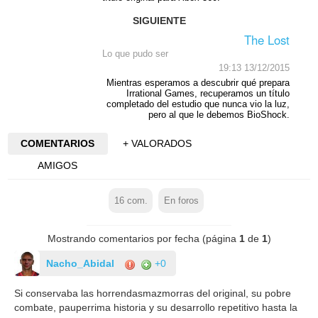
SIGUIENTE
The Lost
Lo que pudo ser
19:13 13/12/2015
Mientras esperamos a descubrir qué prepara
Irrational Games, recuperamos un título
completado del estudio que nunca vio la luz,
pero al que le debemos BioShock.
COMENTARIOS
+ VALORADOS
AMIGOS
16
com.
En foros
Mostrando comentarios por fecha (página
1
de
1
)
Nacho_Abidal
+0
Si conservaba las horrendasmazmorras del original, su pobre
combate, pauperrima historia y su desarrollo repetitivo hasta la