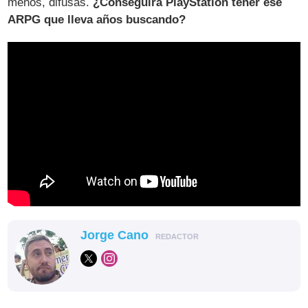
menos, difusas.
¿Conseguirá PlayStation tener ese
ARPG que lleva años buscando?
Jorge Cano
REDACTOR