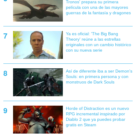
Tronos' prepara su primera
película con una de las mayores
guerras de la fantasía y dragones
Ya es oficial: 'The Big Bang
Theory' reúne a las estrellas
originales con un cambio histórico
con su nueva serie
Así de diferente iba a ser Demon's
Souls: en primera persona y con
monstruos de Dark Souls
Horde of Distraction es un nuevo
RPG incremental inspirado por
Diablo 2 que ya puedes probar
gratis en Steam