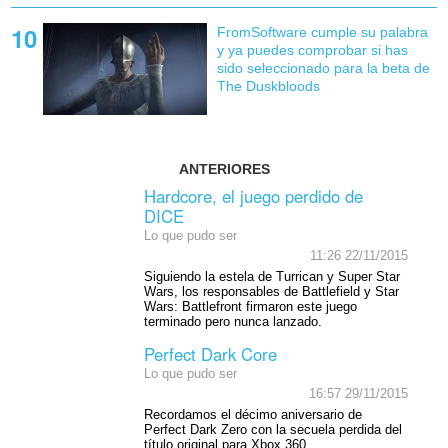
FromSoftware cumple su palabra
y ya puedes comprobar si has
sido seleccionado para la beta de
The Duskbloods
ANTERIORES
Hardcore, el juego perdido de
DICE
Lo que pudo ser
11:26 22/11/2015
Siguiendo la estela de Turrican y Super Star
Wars, los responsables de Battlefield y Star
Wars: Battlefront firmaron este juego
terminado pero nunca lanzado.
Perfect Dark Core
Lo que pudo ser
16:57 29/11/2015
Recordamos el décimo aniversario de
Perfect Dark Zero con la secuela perdida del
título original para Xbox 360.