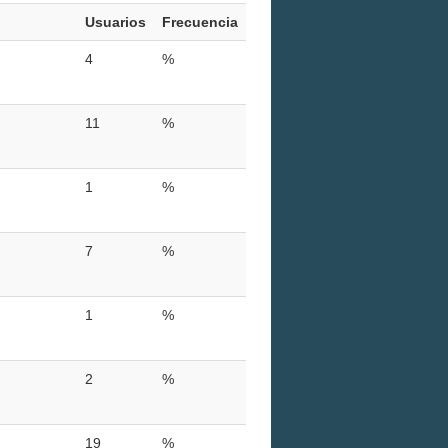
Usuarios
Frecuencia
4
%
11
%
1
%
7
%
1
%
2
%
19
%