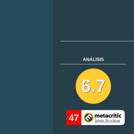
ANÁLISIS
6.7
47
Según 39 críticas