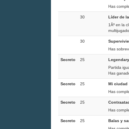
Has comple
30
Líder de 
1Âº en la c
multijugado
30
Supervivi
Has sobrevi
Secreto
25
Legendary
Partida ig
Has ganad
Secreto
25
Mi ciudad 
Has comple
Secreto
25
Contraata
Has comple
Secreto
25
Balas y s
Has comple