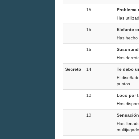
15
Problema 
Has utiliza
15
Elefante e
Has hecho 
15
Susurrand
Has derrota
Secreto
14
Te debo u
El diseñado
puntos.
10
Loco por 
Has dispar
10
Sensación
Has llenad
multijugado