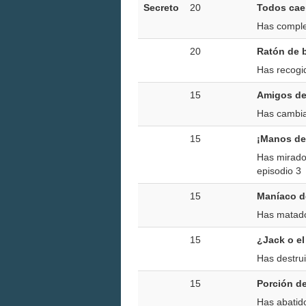
Secreto
20
Todos cae
Has comple
20
Ratón de b
Has recogi
15
Amigos de
Has cambia
15
¡Manos de 
Has mirado 
episodio 3
15
Maníaco d
Has matado
15
¿Jack o el
Has destrui
15
Porción de
Has abatido