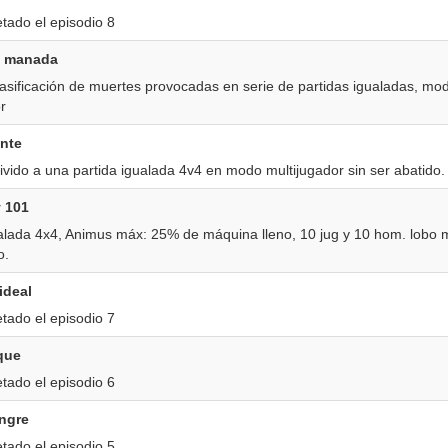
tado el episodio 8
la manada
lasificación de muertes provocadas en serie de partidas igualadas, mo
r
ente
vido a una partida igualada 4v4 en modo multijugador sin ser abatido.
 101
ualada 4x4, Animus máx: 25% de máquina lleno, 10 jug y 10 hom. lobo 
o.
ideal
tado el episodio 7
que
tado el episodio 6
angre
tado el episodio 5