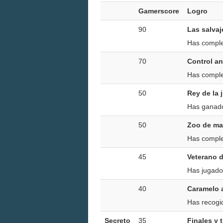
Gamerscore
Logro
90
Las salvaj
Has complet
70
Control an
Has complet
50
Rey de la 
Has ganado
50
Zoo de ma
Has complet
45
Veterano 
Has jugado
40
Caramelo a
Has recogi
Secreto
35
Finales y 