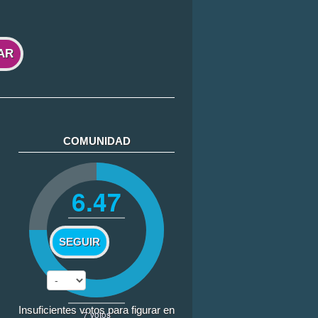
AR
COMUNIDAD
6.47
SEGUIR
Insuficientes votos para figurar en
7
votos