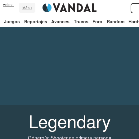
Anime
Más ↓
Juegos
Reportajes
Avances
Trucos
Foro
Random
Hard
Legendary
Género/s:
Shooter en primera persona