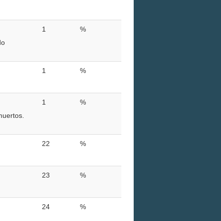
1
%
do
1
%
1
%
muertos.
22
%
23
%
24
%