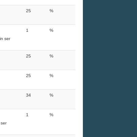
25
%
1
%
in ser
25
%
25
%
34
%
1
%
 ser