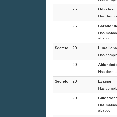
25
Odio la or
Has derrota
25
Cazador d
Has matado
abatido
Secreto
20
Luna llena
Has comple
20
Ablandad
Has derrota
Secreto
20
Evasión
Has comple
20
Cuidador 
Has matado
abatido