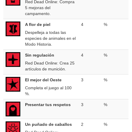
Red Dead Online: Compra
5 mejoras del
campamento.
A flor de piel
4
%
Despelleja a todas las
especies de animales en el
Modo Historia.
Sin regulación
4
%
Red Dead Online: Crea 25
artículos de munición.
El mejor del Oeste
3
%
Completa el juego al 100
%.
Presentar tus respetos
3
%
Un puñado de caballos
2
%