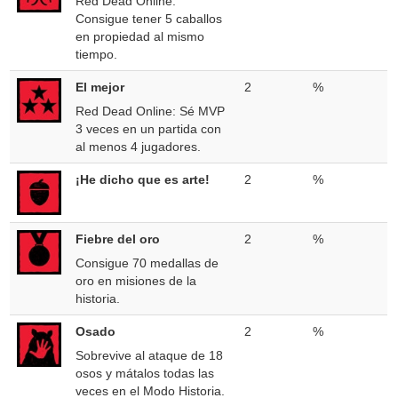
Red Dead Online:
Consigue tener 5 caballos
en propiedad al mismo
tiempo.
El mejor
2
%
Red Dead Online: Sé MVP
3 veces en un partida con
al menos 4 jugadores.
¡He dicho que es arte!
2
%
Fiebre del oro
2
%
Consigue 70 medallas de
oro en misiones de la
historia.
Osado
2
%
Sobrevive al ataque de 18
osos y mátalos todas las
veces en el Modo Historia.