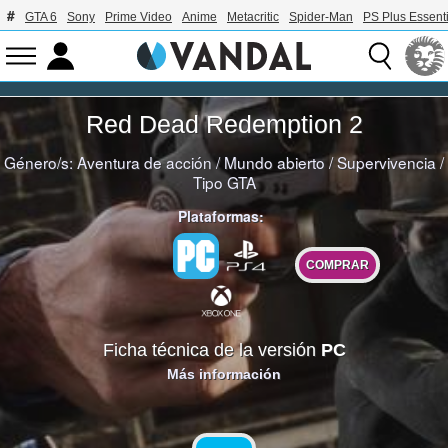
GTA 6
Sony
Prime Video
Anime
Metacritic
Spider-Man
PS Plus Essenti
Red Dead Redemption 2
Género/s:
Aventura de acción
/
Mundo abierto
/
Supervivencia
/
Tipo GTA
Plataformas:
COMPRAR
Ficha técnica de la versión
PC
Más información