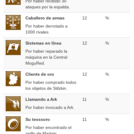
Por haber recibido 30
ataques por la espalda.
Caballero de armas
12
%
Por haber derrotado a
1000 rivales.
Sistemas en línea
12
%
Por haber reparado la
máquina en la Central
MoguRed.
Cliente de oro
12
%
Por haber comprado todos
los objetos de Stilzkin.
Llamando a Ark
11
%
Por haber invocado a Ark.
Su tesssoro
11
%
Por haber encontrado el
anillo de Madain.