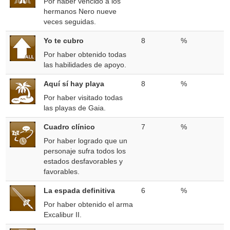
Por haber vencido a los
hermanos Nero nueve
veces seguidas.
Yo te cubro
8
%
Por haber obtenido todas
las habilidades de apoyo.
Aquí sí hay playa
8
%
Por haber visitado todas
las playas de Gaia.
Cuadro clínico
7
%
Por haber logrado que un
personaje sufra todos los
estados desfavorables y
favorables.
La espada definitiva
6
%
Por haber obtenido el arma
Excalibur II.