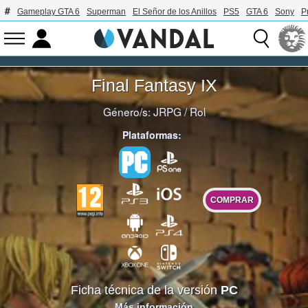
Gameplay GTA 6
Superman
El Señor de los Anillos
PS5
GTA 6
Sony
P
Final Fantasy IX
Género/s:
JRPG
/
Rol
Plataformas:
COMPRAR
Ficha técnica de la versión
PC
Más información