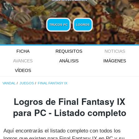
TRUCOS PC
LOGROS
FICHA
REQUISITOS
NOTICIAS
AVANCES
ANÁLISIS
IMÁGENES
VÍDEOS
VANDAL
JUEGOS
FINAL FANTASY IX
Logros de Final Fantasy IX
para PC - Listado completo
Aquí encontrarás el listado completo con todos los
logros que existen para Final Fantasy IX en PC y su