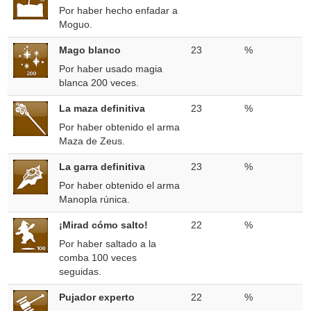
Por haber hecho enfadar a
Moguo.
Mago blanco
23
%
Por haber usado magia
blanca 200 veces.
La maza definitiva
23
%
Por haber obtenido el arma
Maza de Zeus.
La garra definitiva
23
%
Por haber obtenido el arma
Manopla rúnica.
¡Mirad cómo salto!
22
%
Por haber saltado a la
comba 100 veces
seguidas.
Pujador experto
22
%