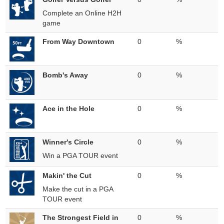
Complete an Online H2H
game
From Way Downtown
0
%
Bomb's Away
0
%
Ace in the Hole
0
%
Winner's Circle
0
%
Win a PGA TOUR event
Makin' the Cut
0
%
Make the cut in a PGA
TOUR event
The Strongest Field in
0
%