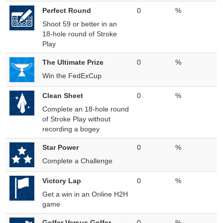
Perfect Round
0
%
Shoot 59 or better in an
18-hole round of Stroke
Play
The Ultimate Prize
0
%
Win the FedExCup
Clean Sheet
0
%
Complete an 18-hole round
of Stroke Play without
recording a bogey
Star Power
0
%
Complete a Challenge
Victory Lap
0
%
Get a win in an Online H2H
game
Golfer Versus Golfer
0
%