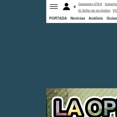
Gameplay GTA 6
Superm
El Señor de los Anillos
PS
PORTADA
Noticias
Análisis
Guías