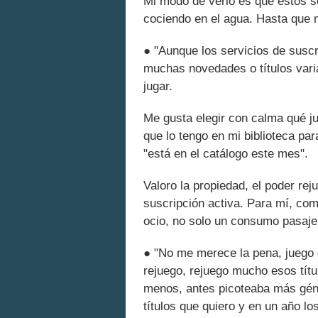
Mi modo de verlo es que estos s
cociendo en el agua. Hasta que m
● "Aunque los servicios de susc
muchas novedades o títulos vari
jugar.
Me gusta elegir con calma qué ju
que lo tengo en mi biblioteca pa
"está en el catálogo este mes".
Valoro la propiedad, el poder re
suscripción activa. Para mí, com
ocio, no solo un consumo pasaje
● "No me merece la pena, juego
rejuego, rejuego mucho esos tít
menos, antes picoteaba más géne
títulos que quiero y en un año l