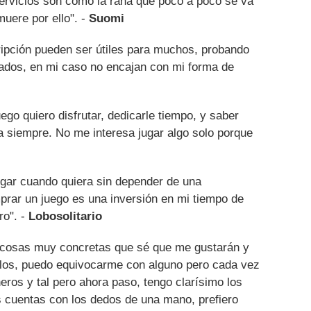
ervicios son como la rana que poco a poco se va
uere por ello". -
Suomi
ripción pueden ser útiles para muchos, probando
ados, en mi caso no encajan con mi forma de
ego quiero disfrutar, dedicarle tiempo, y saber
ra siempre. No me interesa jugar algo solo porque
jugar cuando quiera sin depender de una
prar un juego es una inversión en mi tiempo de
ro". -
Lobosolitario
 cosas muy concretas que sé que me gustarán y
ulos, puedo equivocarme con alguno pero cada vez
ros y tal pero ahora paso, tengo clarísimo los
os cuentas con los dedos de una mano, prefiero