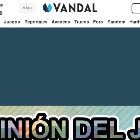
an
Más ↓
5
Juegos
Reportajes
Avances
Trucos
Foro
Random
Hard