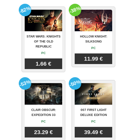
-82%
-38%
STAR WARS: KNIGHTS
HOLLOW KNIGHT:
OF THE OLD
SILKSONG
REPUBLIC
PC
PC
11.99 €
1.66 €
-53%
-50%
CLAIR OBSCUR:
007 FIRST LIGHT
EXPEDITION 33
DELUXE EDITION
PC
PC
23.29 €
39.49 €