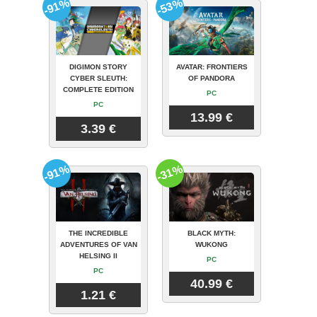
-91%
-53%
DIGIMON STORY
AVATAR: FRONTIERS
CYBER SLEUTH:
OF PANDORA
COMPLETE EDITION
PC
PC
13.99 €
3.39 €
-91%
-31%
THE INCREDIBLE
BLACK MYTH:
ADVENTURES OF VAN
WUKONG
HELSING II
PC
PC
40.99 €
1.21 €