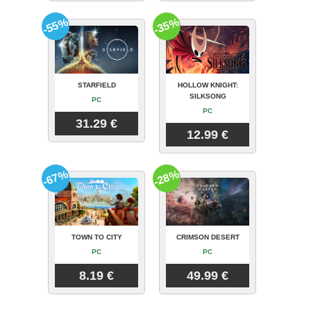
-55%
-35%
STARFIELD
HOLLOW KNIGHT:
SILKSONG
PC
PC
31.29 €
12.99 €
-67%
-28%
TOWN TO CITY
CRIMSON DESERT
PC
PC
8.19 €
49.99 €