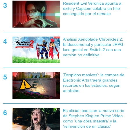
Resident Evil Veronica apunta a
éxito y Capcom celebra un hito
conseguido por el remake
Análisis Xenoblade Chronicles 2:
El descomunal y particular JRPG
luce genial en Switch 2 con una
versión no definitiva
'Despidos masivos': la compra de
Electronic Arts traerá grandes
recortes en los estudios, según
analistas
Es oficial: bautizan la nueva serie
de Stephen King en Prime Video
como 'una obra maestra' y la
'reinvención de un clásico'