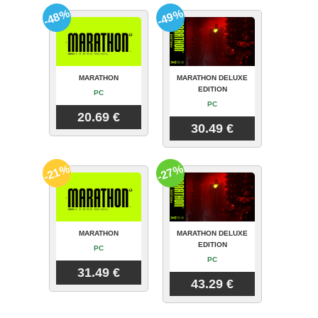
-48%
-49%
MARATHON
MARATHON DELUXE
EDITION
PC
PC
20.69 €
30.49 €
-21%
-27%
MARATHON
MARATHON DELUXE
EDITION
PC
PC
31.49 €
43.29 €