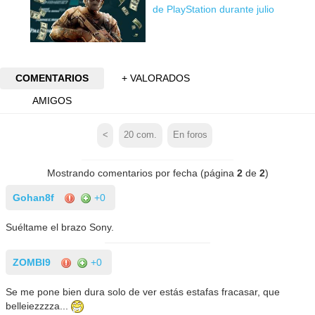
de PlayStation durante julio
COMENTARIOS
+ VALORADOS
AMIGOS
<
20
com.
En foros
Mostrando comentarios por fecha (página
2
de
2
)
Gohan8f
+0
Suéltame el brazo Sony.
ZOMBI9
+0
Se me pone bien dura solo de ver estás estafas fracasar, que
belleiezzzza...