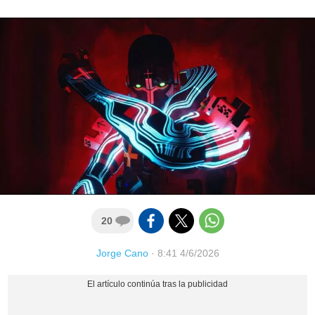
20
Jorge Cano
·
8:41 4/6/2026