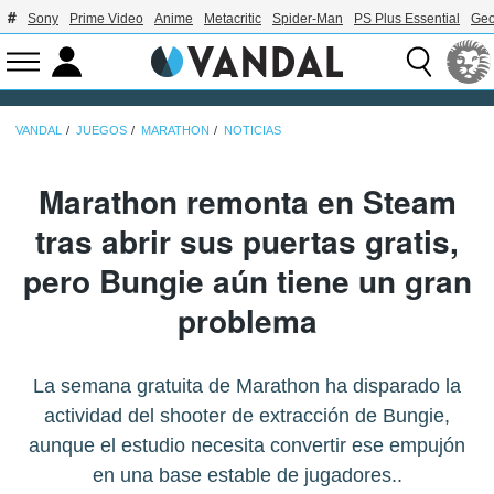
Sony
Prime Video
Anime
Metacritic
Spider-Man
PS Plus Essential
Geo
VANDAL
JUEGOS
MARATHON
NOTICIAS
Marathon remonta en Steam
tras abrir sus puertas gratis,
pero Bungie aún tiene un gran
problema
La semana gratuita de Marathon ha disparado la
actividad del shooter de extracción de Bungie,
aunque el estudio necesita convertir ese empujón
en una base estable de jugadores..