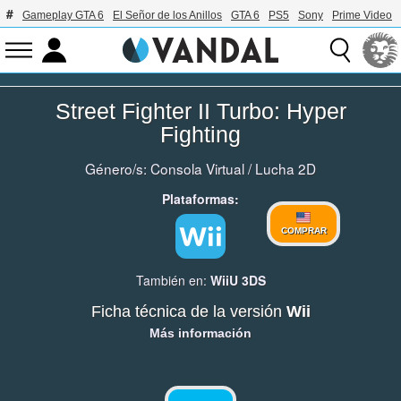
Gameplay GTA 6
El Señor de los Anillos
GTA 6
PS5
Sony
Prime Video
Street Fighter II Turbo: Hyper
Fighting
Género/s:
Consola Virtual
/
Lucha 2D
Plataformas:
COMPRAR
También en:
WiiU
3DS
Ficha técnica de la versión
Wii
Más información