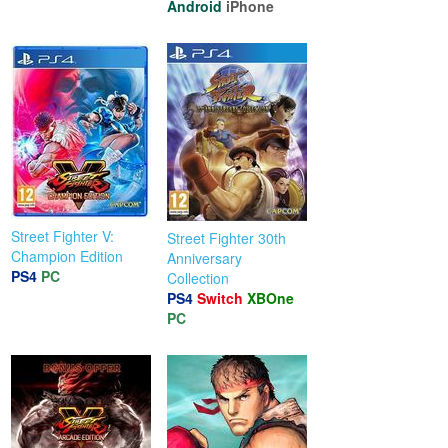
Android
iPhone
Street Fighter V:
Street Fighter 30th
Champion Edition
Anniversary
PS4
PC
Collection
PS4
Switch
XBOne
PC