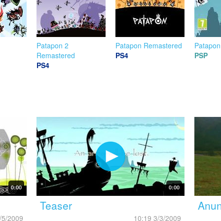
Patapon 2
Patapon Remastered
Patapon
Remastered
PS4
PSP
PS4
0:00
0:00
Teaser
Anun
/5/2009
10:19 3/3/2009