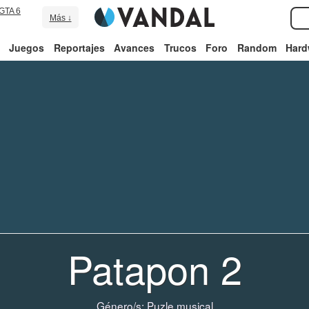
GTA 6
Más ↓
Juegos
Reportajes
Avances
Trucos
Foro
Random
Hard
Patapon 2
Género/s:
Puzle musical