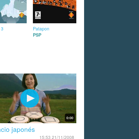
 3
Patapon
PSP
0:00
cio japonés
15:53 21/11/2008