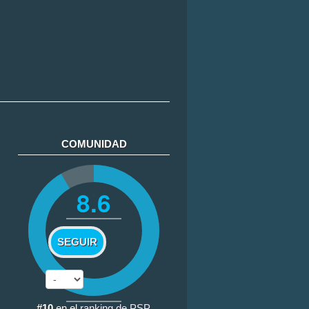
COMUNIDAD
8.6
SEGUIR
#10
en el
ranking de PSP
.