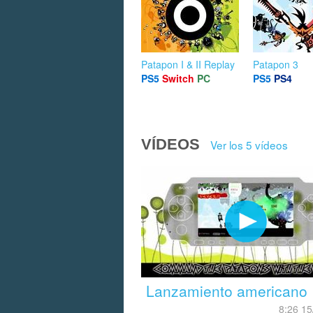
Patapon I & II Replay
Patapon 3
PS5
Switch
PC
PS5
PS4
VÍDEOS
Ver los 5 vídeos
Lanzamiento americano
8:26 15