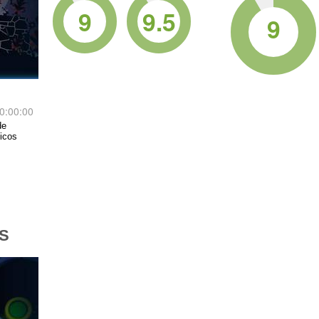
9
9.5
9
0:00:00
de
ticos
S