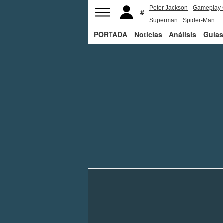
Peter Jackson
Gameplay 
Superman
Spider-Man
PORTADA
Noticias
Análisis
Guías