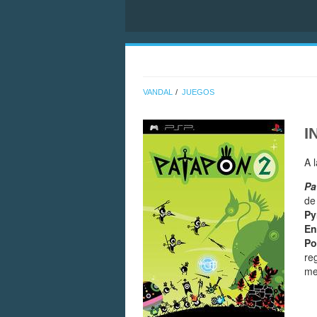
VANDAL
JUEGOS
I
A 
Pa
de
Py
En
Po
re
me