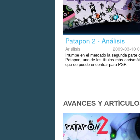
Patapon 2 - Análisis
Análisis
2009-03-10 0
Irrumpe en el mercado la segunda parte 
Patapon, uno de los títulos más carismá
que se puede encontrar para PSP.
AVANCES Y ARTÍCULO