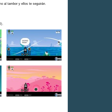
mo al tambor y ellos te seguirán.
D).