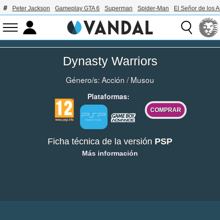
Peter Jackson
Gameplay GTA 6
Superman
Spider-Man
El Señor de los A
Dynasty Warriors
Género/s:
Acción
/
Musou
Plataformas:
COMPRAR
Ficha técnica de la versión
PSP
Más información