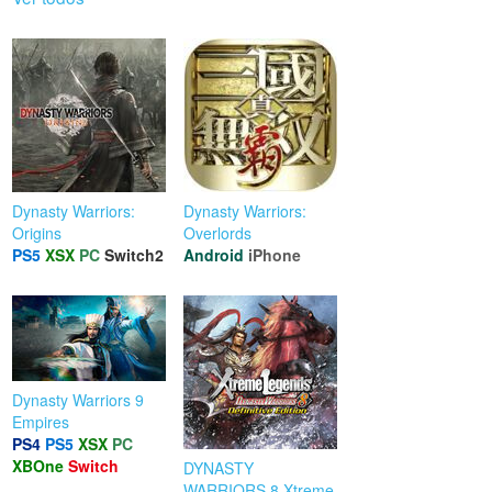
Dynasty Warriors:
Dynasty Warriors:
Origins
Overlords
PS5
XSX
PC
Switch2
Android
iPhone
Dynasty Warriors 9
Empires
PS4
PS5
XSX
PC
XBOne
Switch
DYNASTY
WARRIORS 8 Xtreme