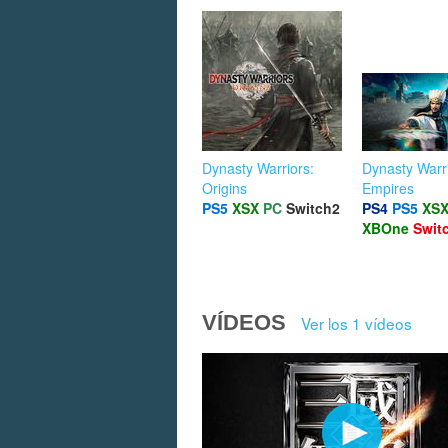
Dynasty Warriors:
Dynasty Warr
Origins
Empires
PS5
XSX
PC
Switch2
PS4
PS5
XS
XBOne
Swit
VÍDEOS
Ver los 1 vídeos