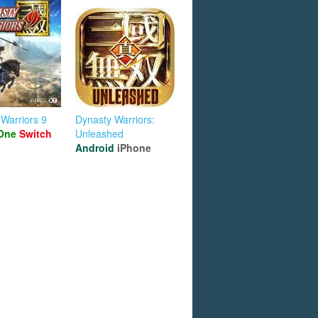
Warriors 9
Dynasty Warriors:
One
Switch
Unleashed
Android
iPhone