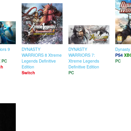
iors 9
DYNASTY
DYNASTY
Dynasty 
WARRIORS 8 Xtreme
WARRIORS 7:
PS4
XB
X
PC
Legends Definitive
Xtreme Legends
PC
ch
Edition
Definitive Edition
Switch
PC