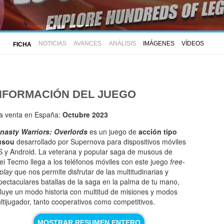
NOTICIAS
AVANCES
ANÁLISIS
IMÁGENES
VÍDEOS
FICHA
NFORMACIÓN DEL JUEGO
la venta en España:
Octubre 2023
nasty Warriors: Overlords
es un juego de
acción tipo
usou
desarrollado por Supernova para dispositivos móviles
S y Android. La veterana y popular saga de musous de
ei Tecmo llega a los teléfonos móviles con este juego
free-
-play
que nos permite disfrutar de las multitudinarias y
pectaculares batallas de la saga en la palma de tu mano,
cluye un modo historia con multitud de misiones y modos
ltijugador, tanto cooperativos como competitivos.
MOSTRAR RESUMEN ENTERO