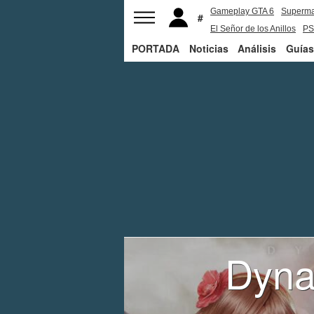
Gameplay GTA 6
Superm
El Señor de los Anillos
PS
PORTADA
Noticias
Análisis
Guías
Dyna