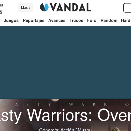
an
Más ↓
5
Juegos
Reportajes
Avances
Trucos
Foro
Random
Hard
sty Warriors: Over
Género/s:
Acción
/
Musou