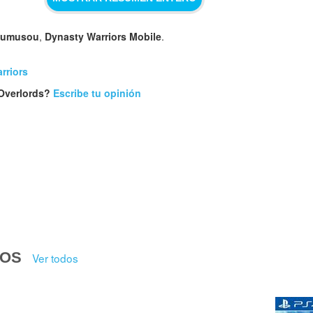
kumusou
,
Dynasty Warriors Mobile
.
rriors
 Overlords?
Escribe tu opinión
DOS
Ver todos