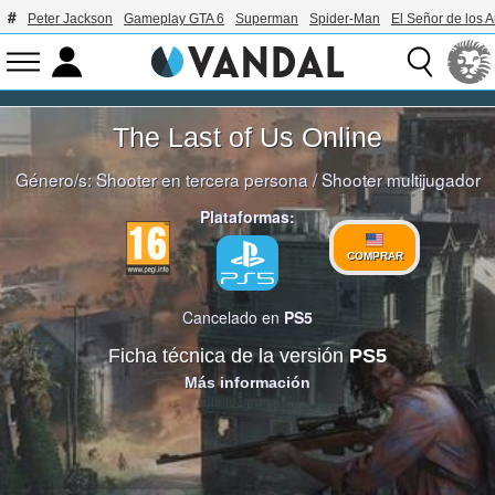
Peter Jackson
Gameplay GTA 6
Superman
Spider-Man
El Señor de los A
The Last of Us Online
Género/s:
Shooter en tercera persona
/
Shooter multijugador
Plataformas:
COMPRAR
Cancelado en
PS5
Ficha técnica de la versión
PS5
Más información