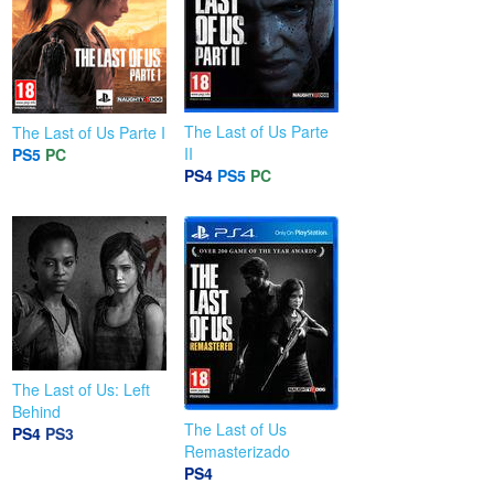
The Last of Us Parte
The Last of Us Parte I
II
PS5
PC
PS4
PS5
PC
The Last of Us: Left
Behind
The Last of Us
PS4
PS3
Remasterizado
PS4