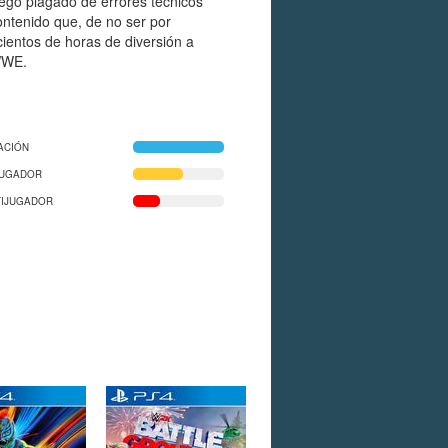
ego plagado de errores técnicos
ntenido que, de no ser por
 cientos de horas de diversión a
WWE.
ACIÓN
JUGADOR
TIJUGADOR