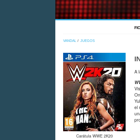
FI
VANDAL
JUEGOS
I
A 
W
Vi
On
Yu
el
un
pr
Carátula WWE 2K20