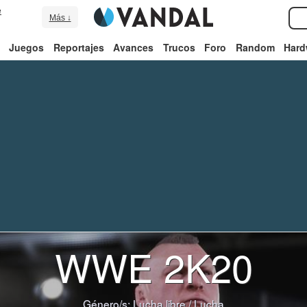
e
Más ↓
Juegos
Reportajes
Avances
Trucos
Foro
Random
Hard
WWE 2K20
Género/s:
Lucha libre
/
Lucha