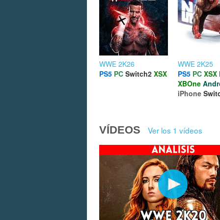
WWE 2K26
WWE 2K25
PS5
PC
Switch2
XSX
PS5
PC
XSX
XBOne
Andr
iPhone
Swit
VÍDEOS
Ver los 1 vídeos