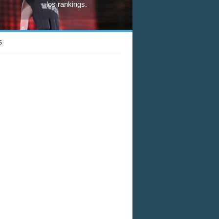
los rankings.
S