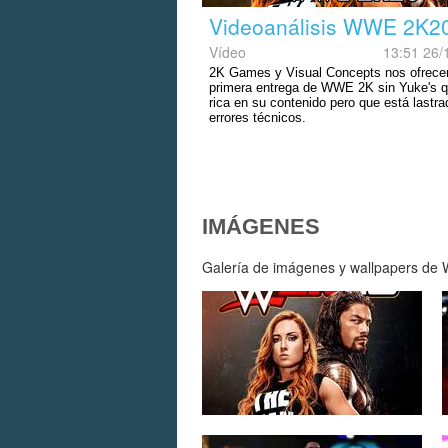
Videoanálisis WWE 2K2
Vídeo
13:51 26/
2K Games y Visual Concepts nos ofrece
primera entrega de WWE 2K sin Yuke's 
rica en su contenido pero que está lastra
errores técnicos.
IMÁGENES
Galería de imágenes y wallpapers de 