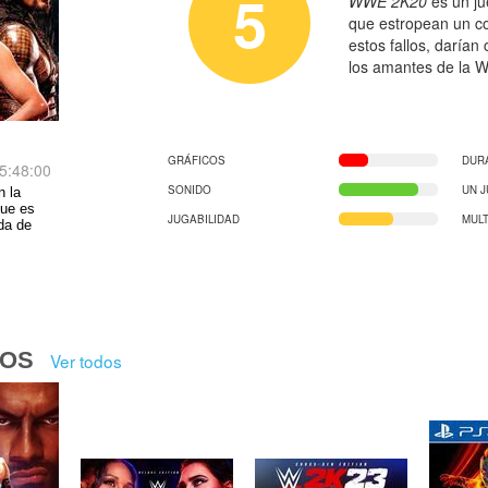
5
WWE 2K20
es un ju
que estropean un co
estos fallos, darían
los amantes de la 
GRÁFICOS
DUR
5:48:00
SONIDO
UN 
n la
que es
JUGABILIDAD
MUL
da de
DOS
Ver todos