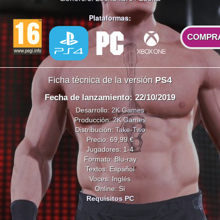
Plataformas:
COMPR
Ficha técnica de la versión
PS4
Fecha de lanzamiento: 22/10/2019
Desarrollo:
2K Games
Producción:
2K Games
Distribución:
Take-Two
Precio: 69,99 €
Jugadores: 1-4
Formato: Blu-ray
Textos: Español
Voces: Inglés
Online: Sí
Requisitos PC