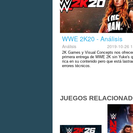
WWE 2K20 - Análisis
Análisis
2019-10-26 1
2K Games y Visual Concepts nos ofrece
primera entrega de WWE 2K sin Yuke's 
rica en su contenido pero que está lastra
errores técnicos.
JUEGOS RELACIONA