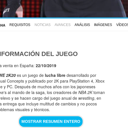
REQUISITOS
NOTICIAS
AVANCES
ANÁLISIS
IMÁGENES
VÍDEO
CHA
NFORMACIÓN DEL JUEGO
la venta en España:
22/10/2019
WE 2K20
es un juego de
lucha libre
desarrollado por
sual Concepts y publicado por 2K para PlayStation 4, Xbox
e y PC. Después de muchos años con los japoneses
ke's al mando de la saga, los creadores de
NBA 2K
toman
 relevo y se hacen cargo del juego anual de
wrestling
, en
a entrega que incluye multitud de cambios y no pocos
oblemas visuales y técnicos.
MOSTRAR RESUMEN ENTERO