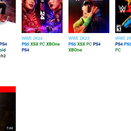
WWE 2K24
WWE 2K23
WWE 2K
PS4
PS5
XSX
PC
XBOne
PS5
XSX
PC
PS4
PS4
PS
oid
PS4
XBOne
PC
ch2
7:04