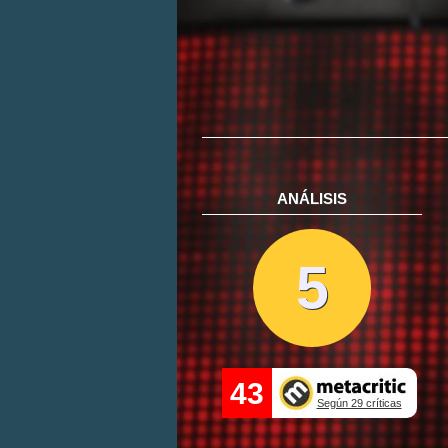
ANÁLISIS
5
43
Según 29 críticas