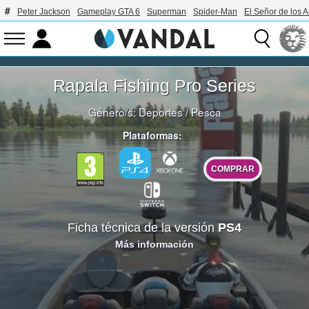
Peter Jackson
Gameplay GTA 6
Superman
Spider-Man
El Señor de los A
Rapala Fishing Pro Series
Género/s:
Deportes
/
Pesca
Plataformas:
COMPRAR
Ficha técnica de la versión
PS4
Más información