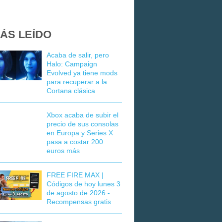
ÁS LEÍDO
Acaba de salir, pero
Halo: Campaign
Evolved ya tiene mods
para recuperar a la
Cortana clásica
Xbox acaba de subir el
precio de sus consolas
en Europa y Series X
pasa a costar 200
euros más
FREE FIRE MAX |
Códigos de hoy lunes 3
de agosto de 2026 -
Recompensas gratis