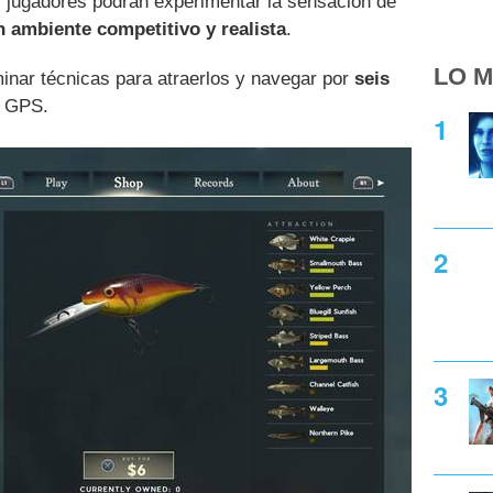
 jugadores podrán experimentar la sensación de
n ambiente competitivo y realista
.
LO M
inar técnicas para atraerlos y navegar por
seis
l GPS.