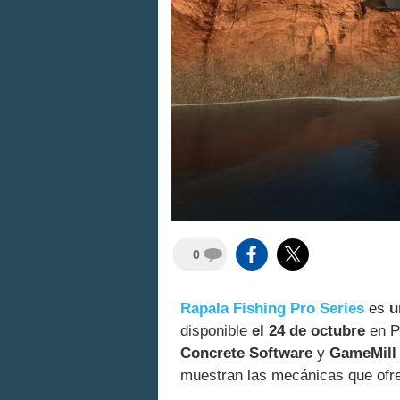
0
Rapala Fishing Pro Series
es
u
disponible
el 24 de octubre
en P
Concrete Software
y
GameMill 
muestran las mecánicas que ofrec