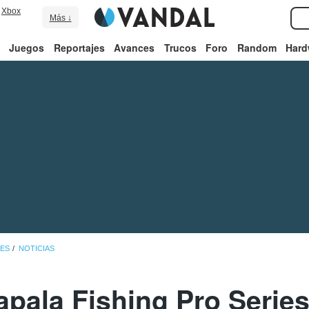
Xbox
Más ↓
Juegos
Reportajes
Avances
Trucos
Foro
Random
Hard
IES
NOTICIAS
pala Fishing Pro Series 