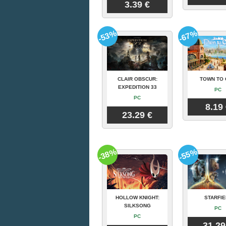
3.39 €
-53%
-67%
CLAIR OBSCUR:
TOWN TO 
EXPEDITION 33
PC
PC
8.19
23.29 €
-38%
-55%
HOLLOW KNIGHT:
STARFIE
SILKSONG
PC
PC
31.29