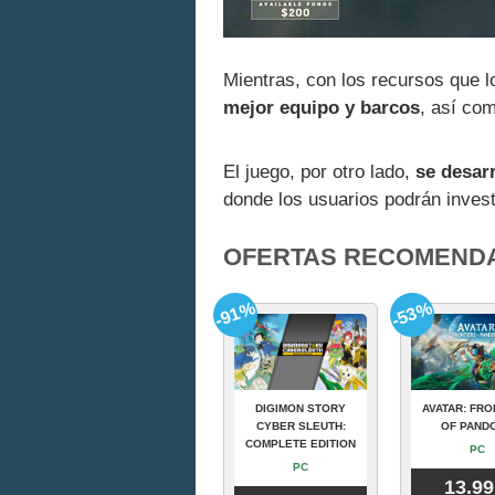
Mientras, con los recursos que 
mejor equipo y barcos
, así co
El juego, por otro lado,
se desar
donde los usuarios podrán invest
OFERTAS RECOMEND
-91%
-53%
DIGIMON STORY
AVATAR: FRO
CYBER SLEUTH:
OF PAND
COMPLETE EDITION
PC
PC
13.99