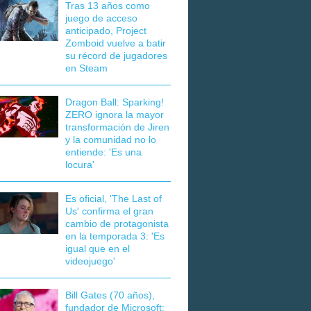
Tras 13 años como
juego de acceso
anticipado, Project
Zomboid vuelve a batir
su récord de jugadores
en Steam
Dragon Ball: Sparking!
ZERO ignora la mayor
transformación de Jiren
y la comunidad no lo
entiende: 'Es una
locura'
Es oficial, 'The Last of
Us' confirma el gran
cambio de protagonista
en la temporada 3: 'Es
igual que en el
videojuego'
Bill Gates (70 años),
fundador de Microsoft: