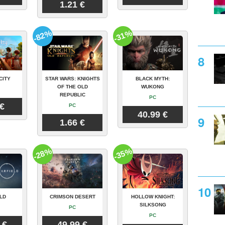
1.21 €
-82%
-31%
CITY
STAR WARS: KNIGHTS
BLACK MYTH:
OF THE OLD
WUKONG
REPUBLIC
PC
 €
PC
40.99 €
1.66 €
-28%
-35%
LD
CRIMSON DESERT
HOLLOW KNIGHT:
SILKSONG
PC
PC
 €
49.99 €