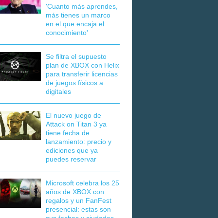
'Cuanto más aprendes,
más tienes un marco
en el que encaja el
conocimiento'
Se filtra el supuesto
plan de XBOX con Helix
para transferir licencias
de juegos físicos a
digitales
El nuevo juego de
Attack on Titan 3 ya
tiene fecha de
lanzamiento: precio y
ediciones que ya
puedes reservar
Microsoft celebra los 25
años de XBOX con
regalos y un FanFest
presencial: estas son