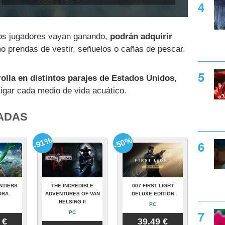
los jugadores vayan ganando,
podrán adquirir
mo prendas de vestir, señuelos o cañas de pescar.
rolla en distintos parajes de Estados Unidos
,
igar cada medio de vida acuático.
ADAS
-91%
-50%
NTIERS
THE INCREDIBLE
007 FIRST LIGHT
ORA
ADVENTURES OF VAN
DELUXE EDITION
HELSING II
PC
PC
 €
39.49 €