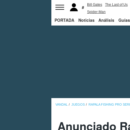
Bill Gates
The Last of Us
Spider-Man
PORTADA
Noticias
Análisis
Guías
VANDAL
JUEGOS
RAPALA FISHING PRO SER
Anunciado Ra