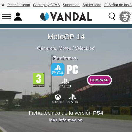
Peter Jackson
Gameplay GTA 6
Superman
Spider-Man
El Señor de los A
MotoGP 14
Género/s:
Motos
/
Velocidad
Plataformas:
COMPRAR
Ficha técnica de la versión
PS4
Más información