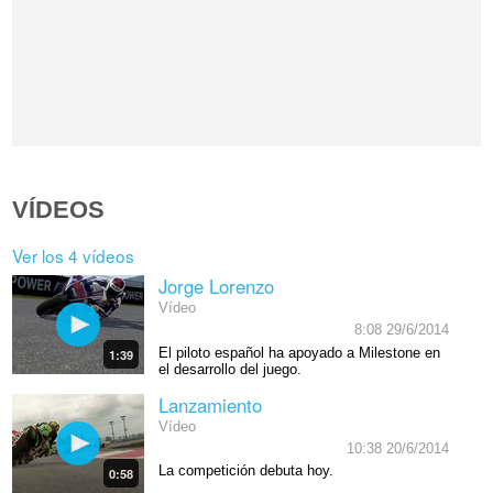
VÍDEOS
Ver los 4 vídeos
Jorge Lorenzo
Vídeo
8:08 29/6/2014
El piloto español ha apoyado a Milestone en
1:39
el desarrollo del juego.
Lanzamiento
Vídeo
10:38 20/6/2014
La competición debuta hoy.
0:58