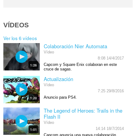
VÍDEOS
Ver los 6 vídeos
Colaboración Nier Automata
Vídeo
8:08 14/4/2017
Capcom y Square Enix colaboran en este
1:26
cruce de sagas.
Actualización
Vídeo
7:25 29/8/2016
Anuncio para PS4.
1:20
The Legend of Heroes: Trails in the
Flash II
Vídeo
14:14 18/7/2014
1:01
Capcom anuncia una nueva colaboración