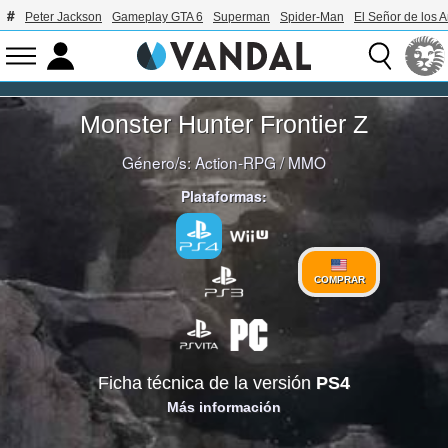
Peter Jackson
Gameplay GTA 6
Superman
Spider-Man
El Señor de los A
Monster Hunter Frontier Z
Género/s:
Action-RPG
/
MMO
Plataformas:
COMPRAR
Ficha técnica de la versión
PS4
Más información