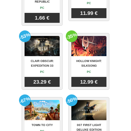
REPUBLIC
PC
PC
11.99 €
1.66 €
-53%
-35%
CLAIR OBSCUR:
HOLLOW KNIGHT:
EXPEDITION 33
SILKSONG
PC
PC
23.29 €
12.99 €
-67%
-50%
TOWN TO CITY
007 FIRST LIGHT
DELUXE EDITION