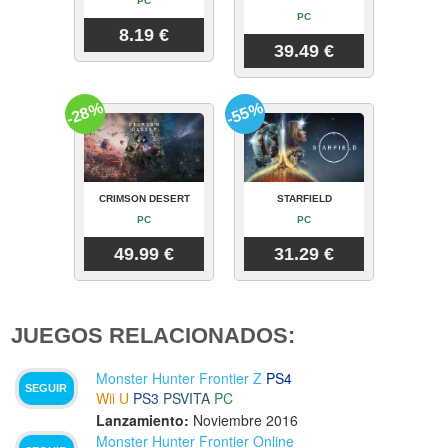
PC
PC
8.19 €
39.49 €
-28%
-55%
CRIMSON DESERT
STARFIELD
PC
PC
49.99 €
31.29 €
JUEGOS RELACIONADOS:
Monster Hunter Frontier Z
PS4
SEGUIR
Wii U
PS3
PSVITA
PC
Lanzamiento:
Noviembre 2016
Monster Hunter Frontier Online