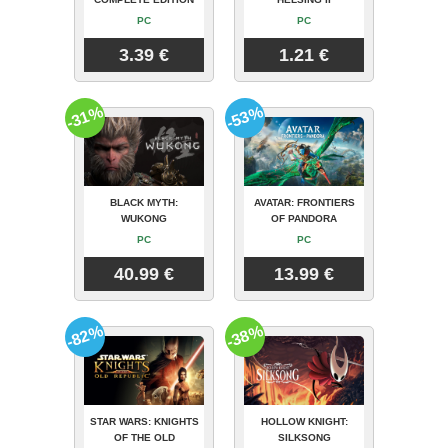
PC
PC
3.39 €
1.21 €
-31%
-53%
BLACK MYTH:
AVATAR: FRONTIERS
WUKONG
OF PANDORA
PC
PC
40.99 €
13.99 €
-82%
-38%
STAR WARS: KNIGHTS
HOLLOW KNIGHT:
OF THE OLD
SILKSONG