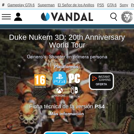
Gameplay GTA 6
Superman
El Señor de los Anillos
PS5
GTA 6
Sony
P
Duke Nukem 3D: 20th Anniversary
World Tour
Género/s:
Shooter en primera persona
Plataformas:
OFERTA
Ficha técnica de la versión
PS4
Más información