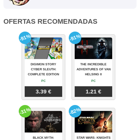
OFERTAS RECOMENDADAS
-91%
-91%
DIGIMON STORY
THE INCREDIBLE
CYBER SLEUTH:
ADVENTURES OF VAN
COMPLETE EDITION
HELSING II
PC
PC
3.39 €
1.21 €
-31%
-82%
BLACK MYTH:
STAR WARS: KNIGHTS