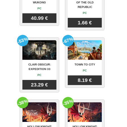
WUKONG
OF THE OLD
REPUBLIC
PC
PC
40.99 €
1.66 €
-53%
-67%
CLAIR OBSCUR:
TOWN TO CITY
EXPEDITION 33
PC
PC
8.19 €
23.29 €
-38%
-35%
HOLLOW KNIGHT:
HOLLOW KNIGHT: