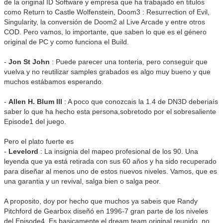
de la original ID Software y empresa que ha trabajado en titulos
como Return to Castle Wolfenstein, Doom3 : Resurrection of Evil,
Singularity, la conversión de Doom2 al Live Arcade y entre otros
COD. Pero vamos, lo importante, que saben lo que es el género
original de PC y como funciona el Build.
-
Jon St John
: Puede parecer una tonteria, pero conseguir que
vuelva y no reutilizar samples grabados es algo muy bueno y que
muchos estábamos esperando.
-
Allen H. Blum III
: A poco que conozcais la 1.4 de DN3D deberiaís
saber lo que ha hecho esta persona,sobretodo por el sobresaliente
Episode1 del juego.
Pero el plato fuerte es
-
Levelord
: La insignia del mapeo profesional de los 90. Una
leyenda que ya está retirada con sus 60 años y ha sido recuperado
para diseñar al menos uno de estos nuevos niveles. Vamos, que es
una garantia y un revival, salga bien o salga peor.
A proposito, doy por hecho que muchos ya sabeis que Randy
Pitchford de Gearbox diseñó en 1996-7 gran parte de los niveles
del Episode4. Es basicamente el dream team original reunido, no