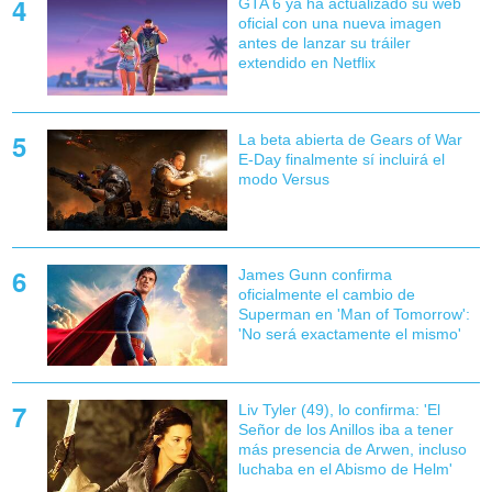
GTA 6 ya ha actualizado su web
oficial con una nueva imagen
antes de lanzar su tráiler
extendido en Netflix
La beta abierta de Gears of War
E-Day finalmente sí incluirá el
modo Versus
James Gunn confirma
oficialmente el cambio de
Superman en 'Man of Tomorrow':
'No será exactamente el mismo'
Liv Tyler (49), lo confirma: 'El
Señor de los Anillos iba a tener
más presencia de Arwen, incluso
luchaba en el Abismo de Helm'