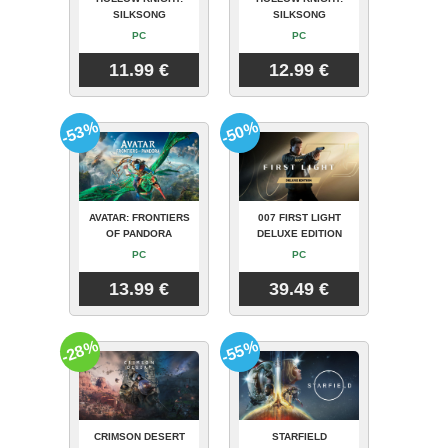
SILKSONG
SILKSONG
PC
PC
11.99 €
12.99 €
-53%
-50%
AVATAR: FRONTIERS
007 FIRST LIGHT
OF PANDORA
DELUXE EDITION
PC
PC
13.99 €
39.49 €
-28%
-55%
CRIMSON DESERT
STARFIELD