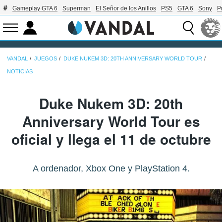
Gameplay GTA 6
Superman
El Señor de los Anillos
PS5
GTA 6
Sony
P
VANDAL
JUEGOS
DUKE NUKEM 3D: 20TH ANNIVERSARY WORLD TOUR
NOTICIAS
Duke Nukem 3D: 20th
Anniversary World Tour es
oficial y llega el 11 de octubre
A ordenador, Xbox One y PlayStation 4.