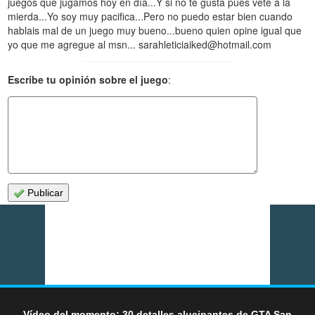
juegos que jugamos hoy en día...Y si no te gusta pues vete a la
mierda...Yo soy muy pacifica...Pero no puedo estar bien cuando
hablais mal de un juego muy bueno...bueno quien opine igual que
yo que me agregue al msn... sarahleticiaiked@hotmail.com
Escribe tu opinión sobre el juego
:
Publicar
Vídeo del momento: 30 detalles alucinantes de GTA San