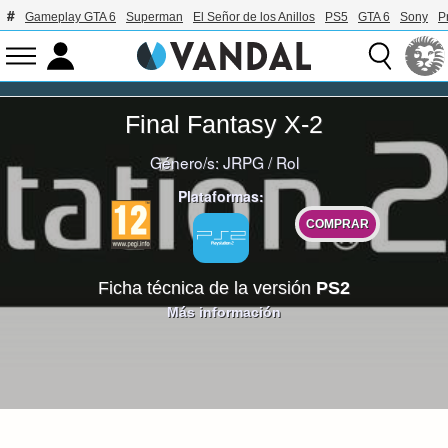
Gameplay GTA 6
Superman
El Señor de los Anillos
PS5
GTA 6
Sony
P
Final Fantasy X-2
Género/s:
JRPG
/
Rol
Plataformas:
COMPRAR
Ficha técnica de la versión
PS2
Más información