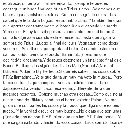
equivocacion pero al final me encanto...siempre te puedes
conseguir un buen final con Yuna y Tidus juntos...Solo tienes que
hacer algunas misiones extras...Como conseguir la esfera de la
carcel que te la dara Logos...en su habitacion...Y tambien tendras
que aprietar constantemente el boton X en el capitulo 2 cuando
Yuna dice: Estoy tan sola.pulsaras constantemente el boton X
como lo dige asta cuando esta en escena...hasta que siga a la
sombra de Tidus...Luego al final del cursi Vegnagun como decis
vosotros...Solo tienes que apretar el boton X cuando estes en el
campo florido...vendra el orador Bahamut...y tendras que
decirle:Me encantaria.Y despues obtendras un final este final es el
Bueno B...tienes los siguientes finales:Malo,Normal A,Normal
B,Bueno A,Bueno B y Perfecto.Si quereis saber más cosas sobre
FFX2 llamadme...Yo si que daria un muy ma voto la musica...Pero
tampoco teneis que comparar vuestra opinion con la de los
Japoneses.La version Japonesa es muy diferente de la que
jugamos nosotros...Obtiene muchas otras cosas...Como que no ai
el hermano de Rikku,y conduce el barco volador Paine...No me
gusta que comparies las cosas y tampoco que digais que es peor
juego...Y la verdad esque es muy bueno...No digais que son unas
pijas ademas no son(R.Y.P) si no que son las (Y.R.P)tontoooo....Y
que salgan saltando y haciendo esas cosas...Esos son los tipos de