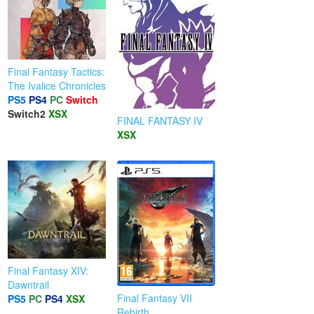
Final Fantasy Tactics:
The Ivalice Chronicles
PS5
PS4
PC
Switch
Switch2
XSX
FINAL FANTASY IV
XSX
Final Fantasy XIV:
Dawntrail
Final Fantasy VII
PS5
PC
PS4
XSX
Rebirth