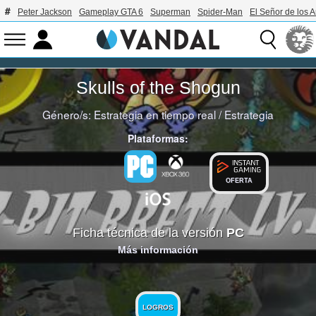
Peter Jackson
Gameplay GTA 6
Superman
Spider-Man
El Señor de los A
Skulls of the Shogun
Género/s:
Estrategia en tiempo real
/
Estrategia
Plataformas:
OFERTA
Ficha técnica de la versión
PC
Más información
LOGROS