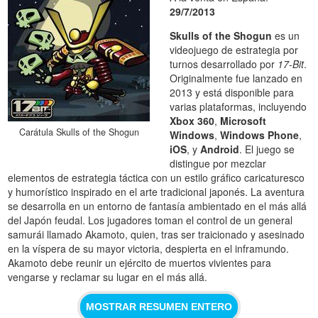
29/7/2013
Skulls of the Shogun
es un
videojuego de estrategia por
turnos desarrollado por
17-Bit
.
Originalmente fue lanzado en
2013 y está disponible para
varias plataformas, incluyendo
Xbox 360
,
Microsoft
Carátula Skulls of the Shogun
Windows
,
Windows Phone
,
iOS
, y
Android
. El juego se
distingue por mezclar
elementos de estrategia táctica con un estilo gráfico caricaturesco
y humorístico inspirado en el arte tradicional japonés. La aventura
se desarrolla en un entorno de fantasía ambientado en el más allá
del Japón feudal. Los jugadores toman el control de un general
samurái llamado Akamoto, quien, tras ser traicionado y asesinado
en la víspera de su mayor victoria, despierta en el inframundo.
Akamoto debe reunir un ejército de muertos vivientes para
vengarse y reclamar su lugar en el más allá.
MOSTRAR RESUMEN ENTERO