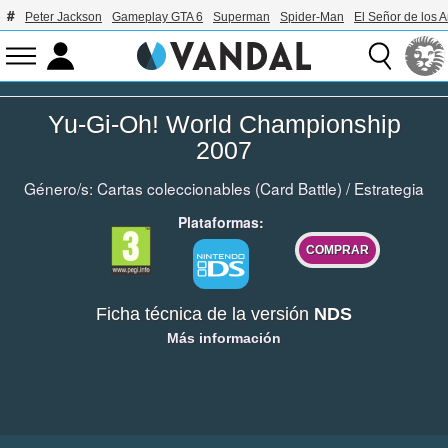
Peter Jackson
Gameplay GTA 6
Superman
Spider-Man
El Señor de los A
Yu-Gi-Oh! World Championship
2007
Género/s:
Cartas coleccionables (Card Battle)
/
Estrategia
Plataformas:
COMPRAR
Ficha técnica de la versión
NDS
Más información