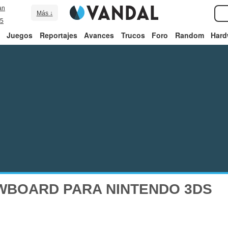
an
Más ↓
5
Juegos
Reportajes
Avances
Trucos
Foro
Random
Hard
WBOARD PARA NINTENDO 3DS