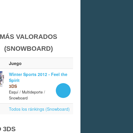
MÁS VALORADOS
(SNOWBOARD)
Juego
Winter Sports 2012 - Feel the
Spirit
3DS
Esquí / Multideporte /
Snowboard
Todos los ránkings (Snowboard)
 3DS