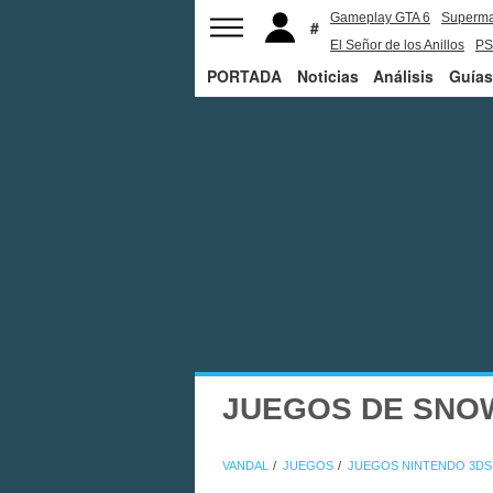
Gameplay GTA 6
Superm
El Señor de los Anillos
PS
PORTADA
Noticias
Análisis
Guías
JUEGOS DE SNO
VANDAL
JUEGOS
JUEGOS NINTENDO 3DS