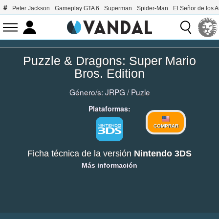
Peter Jackson
Gameplay GTA 6
Superman
Spider-Man
El Señor de los A
Puzzle & Dragons: Super Mario
Bros. Edition
Género/s:
JRPG
/
Puzle
Plataformas:
COMPRAR
Ficha técnica de la versión
Nintendo 3DS
Más información