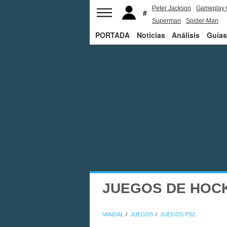
Peter Jackson
Gameplay 
Superman
Spider-Man
PORTADA
Noticias
Análisis
Guías
JUEGOS DE HOCK
VANDAL
JUEGOS
JUEGOS PS2