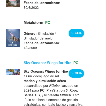
Fecha de lanzamiento:
30/6/2023
Metalstorm
PC
Género:
Simulación /
SEGUIR
Simulador de vuelo
Fecha de lanzamiento:
1/2/2099
Sky Oceans: Wings for Hire
PC
Sky Oceans: Wings for Hire
SEGUIR
es un videojuego de
rol
táctico y simulación aérea
desarrollado por
PQube
, lanzado en
2024 para
PC
,
PlayStation 5
,
Xbox
Series X|S
, y
Nintendo Switch
. Este
título combina elementos de gestión
estratégica, combate táctico y narrativa