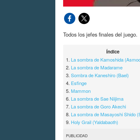
Todos los jefes finales del juego.
Índice
1.
La sombra de Kamoshida (Asmo
2.
La sombra de Madarame
3.
Sombra de Kaneshiro (Bael)
4.
Esfinge
5.
Mammon
6.
La sombra de Sae Niijima
7.
La sombra de Goro Akechi
8.
La sombra de Masayoshi Shido (
9.
Holy Grail (Yaldabaoth)
PUBLICIDAD