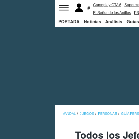
Gameplay GTA 6
Superm
El Señor de los Anillos
PS
PORTADA
Noticias
Análisis
Guías
VANDAL
JUEGOS
PERSONA 5
GUÍA PERS
Todos los Jef