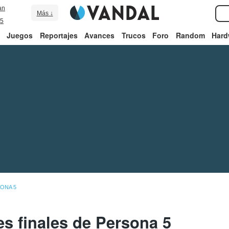
an
Más ↓
5
Juegos
Reportajes
Avances
Trucos
Foro
Random
Hard
ONA 5
es finales de Persona 5