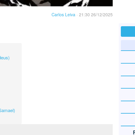
Carlos Leiva
·
21:30 26/12/2025
deus)
Samael)