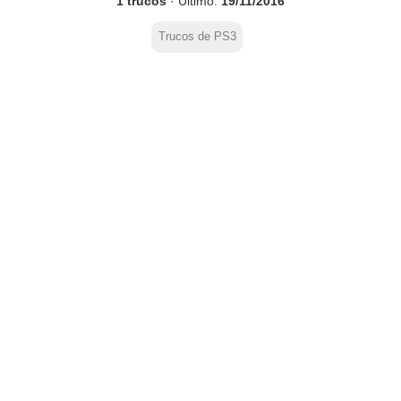
1 trucos
· Último:
19/11/2016
Trucos de PS3