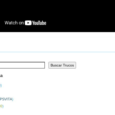
Buscar Trucos
na
3
)
PSVITA
)
60
)