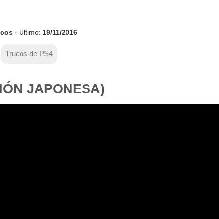
ucos
· Último:
19/11/2016
Trucos de PS4
SIÓN JAPONESA)