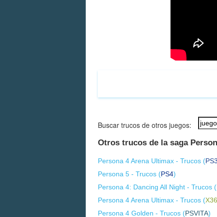
Buscar trucos de otros juegos:
Otros trucos de la saga Perso
Persona 4 Arena Ultimax - Trucos (
PS
Persona 5 - Trucos (
PS4
)
Persona 4: Dancing All Night - Trucos (
Persona 4 Arena Ultimax - Trucos (
X3
Persona 4 Golden - Trucos (
PSVITA
)