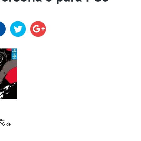
bra
RPG de