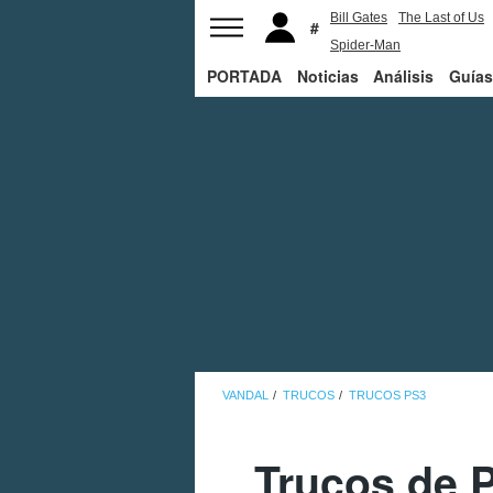
Bill Gates
The Last of Us
Spider-Man
PORTADA
Noticias
Análisis
Guías
VANDAL
TRUCOS
TRUCOS PS3
Trucos de 