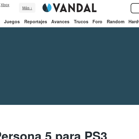
Xbox
Más ↓
Juegos
Reportajes
Avances
Trucos
Foro
Random
Hard
Persona 5 para PS3