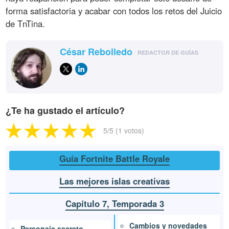
forma satisfactoria y acabar con todos los retos del Juicio
de TnTina.
César Rebolledo
REDACTOR DE GUÍAS
¿Te ha gustado el artículo?
5
/5 (
1
votos)
Guía Fortnite Battle Royale
Las mejores islas creativas
Capítulo 7, Temporada 3
Cambios y novedades
Personaje secreto