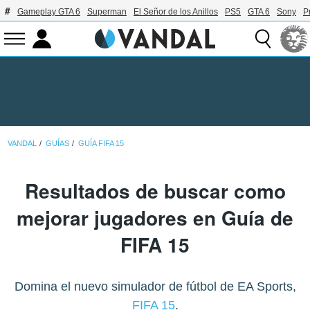
Gameplay GTA 6
Superman
El Señor de los Anillos
PS5
GTA 6
Sony
P
VANDAL
GUÍAS
GUÍA FIFA 15
Resultados de buscar como
mejorar jugadores en Guía de
FIFA 15
Domina el nuevo simulador de fútbol de EA Sports,
FIFA 15
.