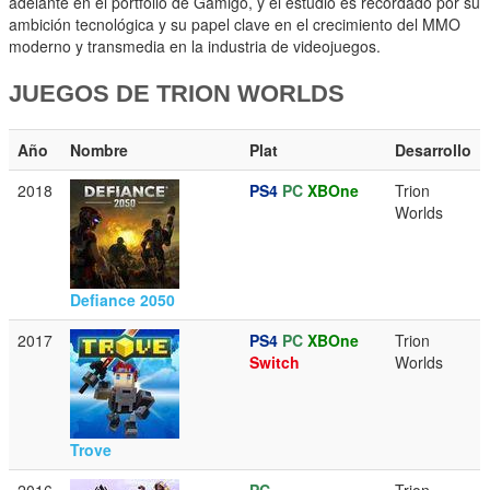
adelante en el portfolio de Gamigo, y el estudio es recordado por su
ambición tecnológica y su papel clave en el crecimiento del MMO
moderno y transmedia en la industria de videojuegos.
JUEGOS DE TRION WORLDS
Año
Nombre
Plat
Desarrollo
2018
PS4
PC
XBOne
Trion
Worlds
Defiance 2050
2017
PS4
PC
XBOne
Trion
Switch
Worlds
Trove
2016
PC
Trion