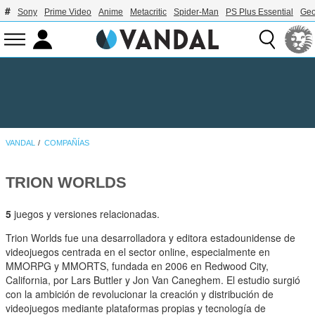
Sony
Prime Video
Anime
Metacritic
Spider-Man
PS Plus Essential
Geo
VANDAL
COMPAÑÍAS
TRION WORLDS
5
juegos y versiones relacionadas.
Trion Worlds fue una desarrolladora y editora estadounidense de
videojuegos centrada en el sector online, especialmente en
MMORPG y MMORTS, fundada en 2006 en Redwood City,
California, por Lars Buttler y Jon Van Caneghem. El estudio surgió
con la ambición de revolucionar la creación y distribución de
videojuegos mediante plataformas propias y tecnología de