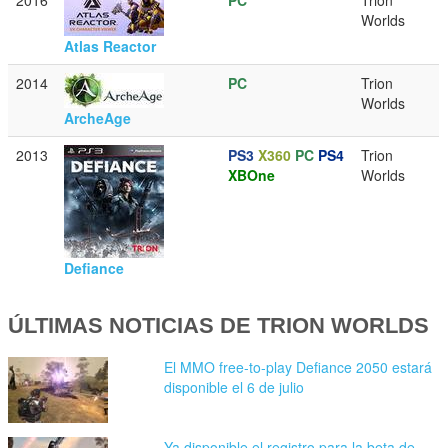
Worlds
Atlas Reactor
2014
PC
Trion
Worlds
ArcheAge
2013
PS3
X360
PC
PS4
Trion
XBOne
Worlds
Defiance
ÚLTIMAS NOTICIAS DE TRION WORLDS
El MMO free-to-play Defiance 2050 estará
disponible el 6 de julio
Ya disponible el registro para la beta de