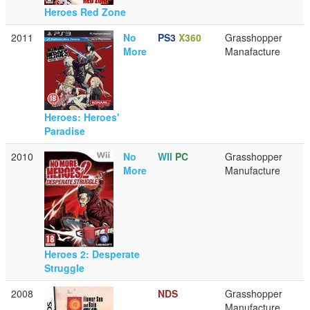
Heroes Red Zone
2011
No
PS3
X360
Grasshopper
More
Manafacture
Heroes: Heroes'
Paradise
2010
No
WII
PC
Grasshopper
More
Manufacture
Heroes 2: Desperate
Struggle
2008
NDS
Grasshopper
Manufacture