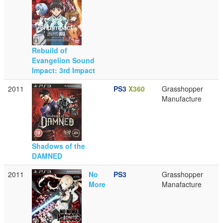
Rebuild of
Evangelion Sound
Impact: 3rd Impact
2011
PS3
X360
Grasshopper
Manufacture
Shadows of the
DAMNED
2011
No
PS3
Grasshopper
More
Manafacture