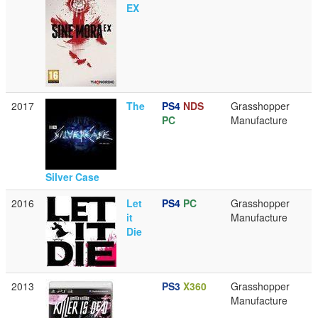
EX
2017
The
PS4
NDS
Grasshopper
PC
Manufacture
Silver Case
2016
Let
PS4
PC
Grasshopper
it
Manufacture
Die
2013
PS3
X360
Grasshopper
Manufacture