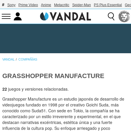
Sony
Prime Video
Anime
Metacritic
Spider-Man
PS Plus Essential
Geo
VANDAL
COMPAÑÍAS
GRASSHOPPER MANUFACTURE
22
juegos y versiones relacionadas.
Grasshopper Manufacture es un estudio japonés de desarrollo de
videojuegos fundado en 1998 por el creativo Goichi Suda, más
conocido como Suda51. Con sede en Tokio, la compañía se ha
caracterizado por un estilo irreverente y experimental, en el que
destacan narrativas excéntricas, estética única y una fuerte
influencia de la cultura pop. Su enfoque arriesgado y poco