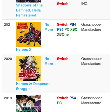
Switch
INC.
Shadows of the
Damned: Hella
Remastered
2021
No
Switch
PS4
Grasshopper
More
PS5
PC
XSX
Manufacture
XBOne
Heroes 3
2020
No
Switch
Grasshopper
More
Manufacture
Heroes 2: Desperate
Struggle
2019
Switch
PS4
Grasshopper
PC
Manufacture