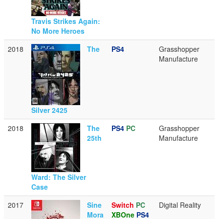
Travis Strikes Again:
No More Heroes
2018
The
PS4
Grasshopper
Manufacture
Silver 2425
2018
The
PS4
PC
Grasshopper
25th
Manufacture
Ward: The Silver
Case
2017
Sine
Switch
PC
Digital Reality
Mora
XBOne
PS4