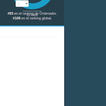
#93
en el
ranking de Ordenador
.
52
votos
#109
en el
ranking global
.