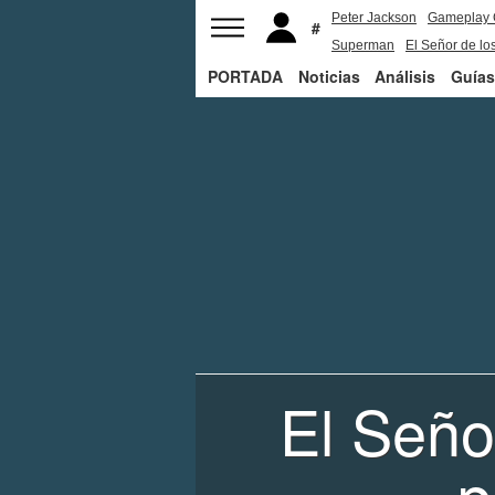
Peter Jackson
Gameplay 
Superman
El Señor de los
PORTADA
Noticias
Análisis
Guías
El Señor
p