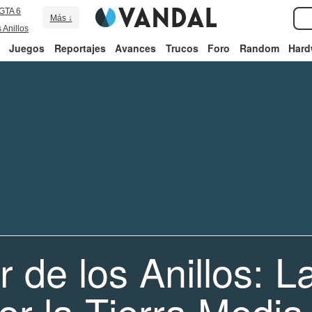
GTA 6
Más ↓
 Anillos
Juegos
Reportajes
Avances
Trucos
Foro
Random
Hard
 de los Anillos: L
or la Tierra Media