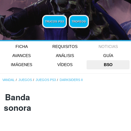
TRUCOS PS3
TROFEOS
FICHA
REQUISITOS
NOTICIAS
AVANCES
ANÁLISIS
GUÍA
IMÁGENES
VÍDEOS
BSO
VANDAL
JUEGOS
JUEGOS PS3
DARKSIDERS II
Banda
sonora