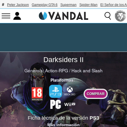
Peter Jackson
Gameplay GTA 6
Superman
Spider-Man
El Señor de los A
Darksiders II
Género/s:
Action-RPG
/
Hack and Slash
Plataformas:
COMPRAR
Ficha técnica de la versión
PS3
Más información