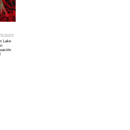
/5/2023
am Lake
an
nuación
l