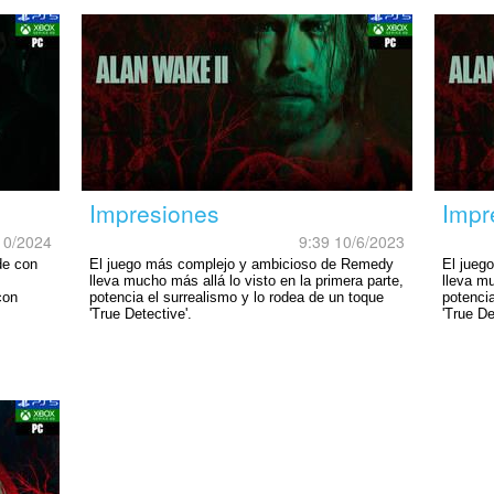
Impresiones
Impr
10/2024
9:39 10/6/2023
de con
El juego más complejo y ambicioso de Remedy
El jueg
lleva mucho más allá lo visto en la primera parte,
lleva mu
con
potencia el surrealismo y lo rodea de un toque
potencia
'True Detective'.
'True De