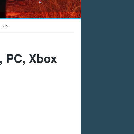
5
.
DEOS
, PC, Xbox