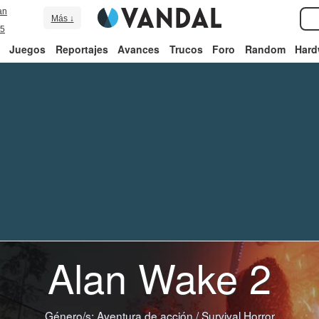
an
Más ↓
5
Juegos
Reportajes
Avances
Trucos
Foro
Random
Hard
Alan Wake 2
Género/s:
Aventura de acción
/
Survival Horror