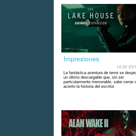
Impresiones
14:20 23/
La fantástica aventura de terror se despi
un último descargable que, sin ser
particularmente memorable, sabe cerrar 
acierto la historia del escritor.