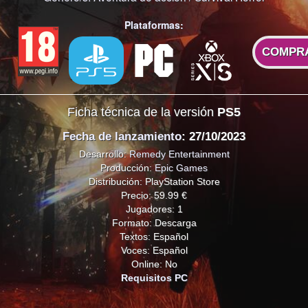
Plataformas:
COMPR
Ficha técnica de la versión
PS5
Fecha de lanzamiento
: 27/10/2023
Desarrollo:
Remedy Entertainment
Producción:
Epic Games
Distribución: PlayStation Store
Precio: 59.99 €
Jugadores: 1
Formato: Descarga
Textos: Español
Voces: Español
Online: No
Requisitos PC