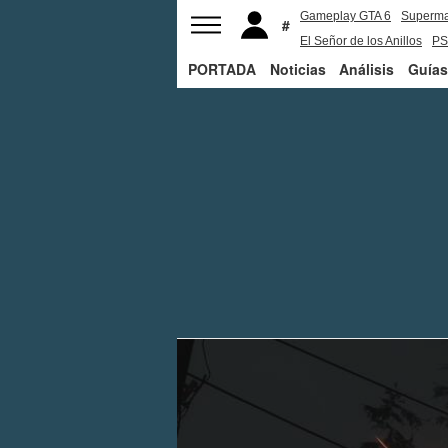
Gameplay GTA 6
Superm
El Señor de los Anillos
PS
PORTADA
Noticias
Análisis
Guías