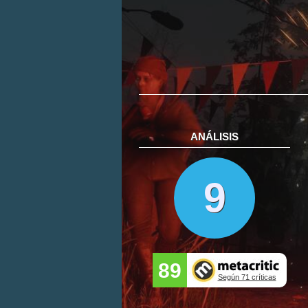
ANÁLISIS
9
89
Según 71 críticas