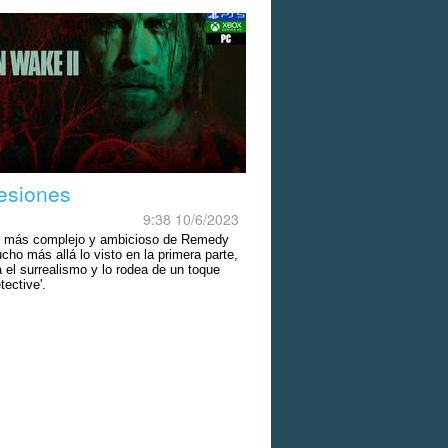
esiones
9:38 10/6/2023
o más complejo y ambicioso de Remedy
cho más allá lo visto en la primera parte,
 el surrealismo y lo rodea de un toque
tective'.