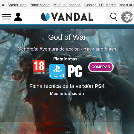
Spider-Man
Prime Video
PS Plus Essential
George R.R. Martin
Beast of 
God of War
Género/s:
Aventura de acción
/
Hack and Slash
Plataformas:
COMPRAR
Ficha técnica de la versión
PS4
Más información