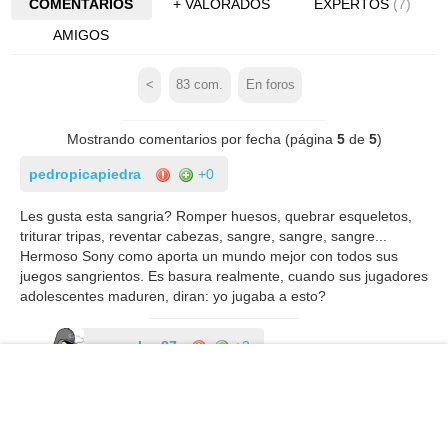
COMENTARIOS
+ VALORADOS
EXPERTOS
(7)
AMIGOS
<
83
com.
En foros
Mostrando comentarios por fecha (página
5
de
5
)
pedropicapiedra
+0
Les gusta esta sangria? Romper huesos, quebrar esqueletos,
triturar tripas, reventar cabezas, sangre, sangre, sangre...
Hermoso Sony como aporta un mundo mejor con todos sus
juegos sangrientos. Es basura realmente, cuando sus jugadores
adolescentes maduren, diran: yo jugaba a esto?
escombro87
+3
Es una broma no?
pedropicapiedra
+0