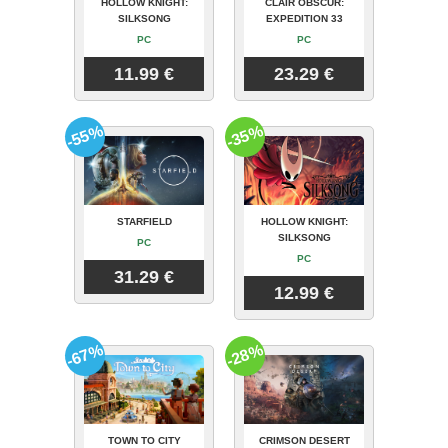
HOLLOW KNIGHT:
CLAIR OBSCUR:
SILKSONG
EXPEDITION 33
PC
PC
11.99 €
23.29 €
-55%
-35%
STARFIELD
HOLLOW KNIGHT:
SILKSONG
PC
PC
31.29 €
12.99 €
-67%
-28%
TOWN TO CITY
CRIMSON DESERT