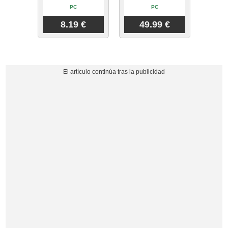
PC
PC
8.19 €
49.99 €