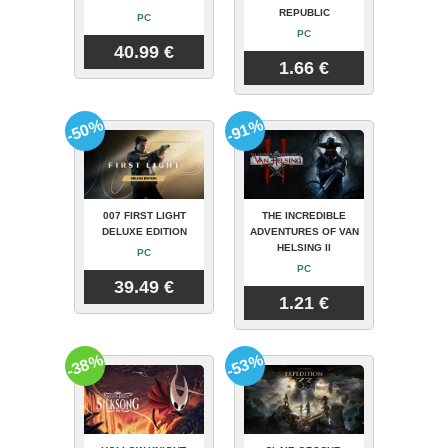
REPUBLIC
PC
PC
40.99 €
1.66 €
-50%
-91%
007 FIRST LIGHT
THE INCREDIBLE
DELUXE EDITION
ADVENTURES OF VAN
HELSING II
PC
PC
39.49 €
1.21 €
-38%
-53%