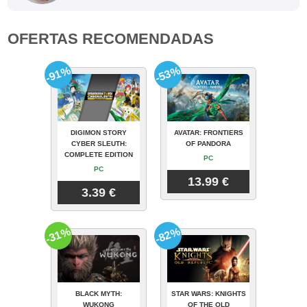
OFERTAS RECOMENDADAS
-91%
-53%
DIGIMON STORY
AVATAR: FRONTIERS
CYBER SLEUTH:
OF PANDORA
COMPLETE EDITION
PC
PC
13.99 €
3.39 €
-31%
-82%
BLACK MYTH:
STAR WARS: KNIGHTS
WUKONG
OF THE OLD