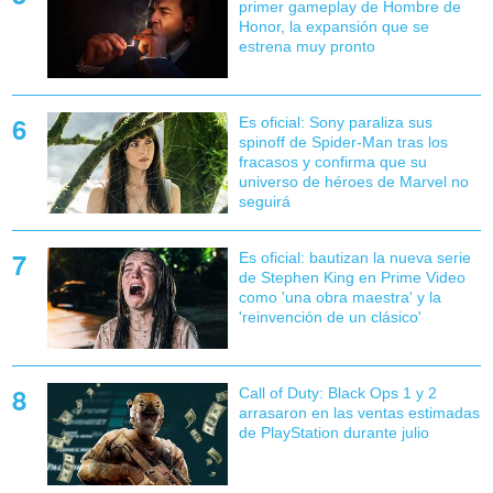
primer gameplay de Hombre de
Honor, la expansión que se
estrena muy pronto
Es oficial: Sony paraliza sus
spinoff de Spider-Man tras los
fracasos y confirma que su
universo de héroes de Marvel no
seguirá
Es oficial: bautizan la nueva serie
de Stephen King en Prime Video
como 'una obra maestra' y la
'reinvención de un clásico'
Call of Duty: Black Ops 1 y 2
arrasaron en las ventas estimadas
de PlayStation durante julio