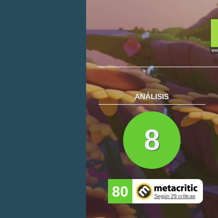
ANÁLISIS
8
80
Según 29 críticas