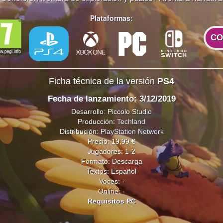
Plataformas:
CO
Ficha técnica de la versión
PS4
Fecha de lanzamiento: 3/12/2019
Desarrollo: Piccolo Studio
Producción:
Techland
Distribución:
PlayStation Network
Precio: 19,99 €
Jugadores: 1-2
Formato: Descarga
Textos: Español
Voces: -
Online: -
Requisitos PC