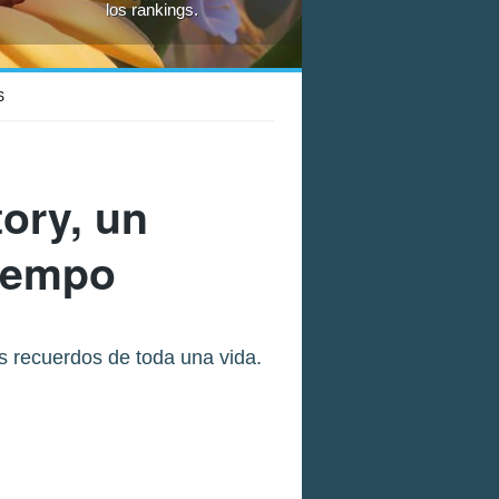
los rankings.
S
ory, un
tiempo
s recuerdos de toda una vida.