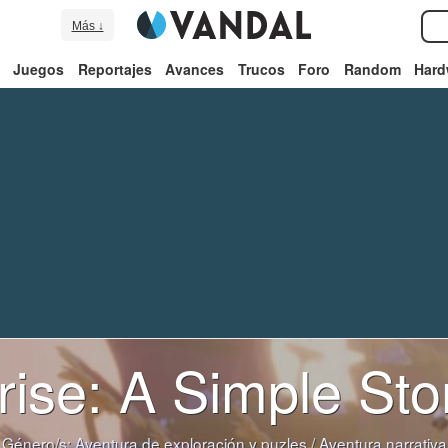
Más ↓
Juegos
Reportajes
Avances
Trucos
Foro
Random
Hard
rise: A Simple Sto
Género/s:
Aventura de exploración y puzles
/
Aventura narrativa