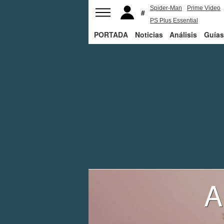
Spider-Man
Prime Video
PS Plus Essential
PORTADA
Noticias
George R.R. Martin
Análisis
Guías
A