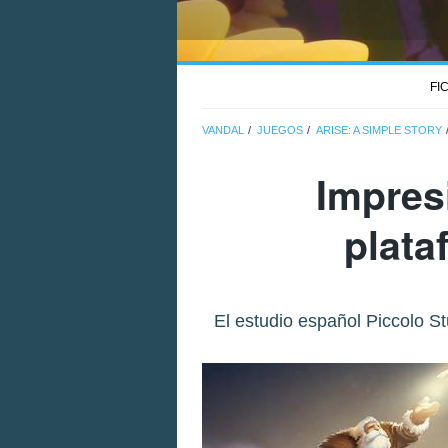
FI
VANDAL
JUEGOS
ARISE: A SIMPLE STORY
Impres
plata
El estudio español Piccolo S