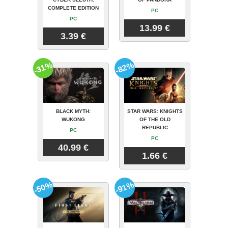
COMPLETE EDITION
PC
PC
13.99 €
3.39 €
-31%
-82%
BLACK MYTH:
STAR WARS: KNIGHTS
WUKONG
OF THE OLD
REPUBLIC
PC
PC
40.99 €
1.66 €
-50%
-91%