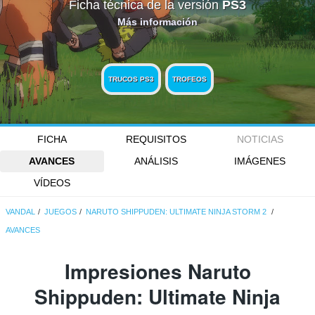
Ficha técnica de la versión
PS3
Más información
TRUCOS PS3
TROFEOS
FICHA
REQUISITOS
NOTICIAS
AVANCES
ANÁLISIS
IMÁGENES
VÍDEOS
VANDAL
JUEGOS
NARUTO SHIPPUDEN: ULTIMATE NINJA STORM 2
AVANCES
Impresiones Naruto
Shippuden: Ultimate Ninja