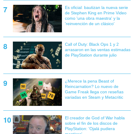
Es oficial: bautizan la nueva serie
de Stephen King en Prime Video
como 'una obra maestra' y la
'reinvención de un clásico'
Call of Duty: Black Ops 1 y 2
arrasaron en las ventas estimadas
de PlayStation durante julio
¿Merece la pena Beast of
Reincarnation? Lo nuevo de
Game Freak llega con reseñas
variadas en Steam y Metacritic
El creador de God of War habla
sobre el fin de los discos de
PlayStation: 'Ojalá pudiera