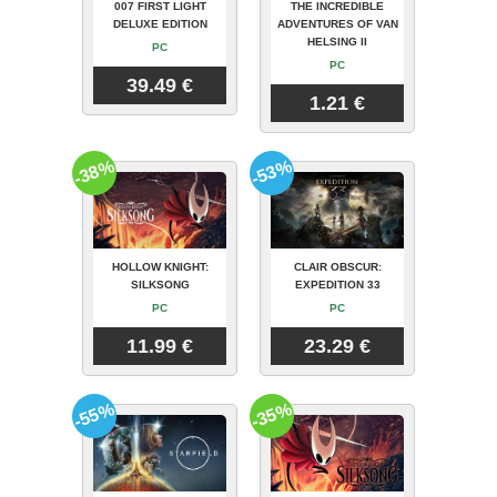
007 FIRST LIGHT
THE INCREDIBLE
DELUXE EDITION
ADVENTURES OF VAN
HELSING II
PC
PC
39.49 €
1.21 €
-38%
-53%
HOLLOW KNIGHT:
CLAIR OBSCUR:
SILKSONG
EXPEDITION 33
PC
PC
11.99 €
23.29 €
-55%
-35%