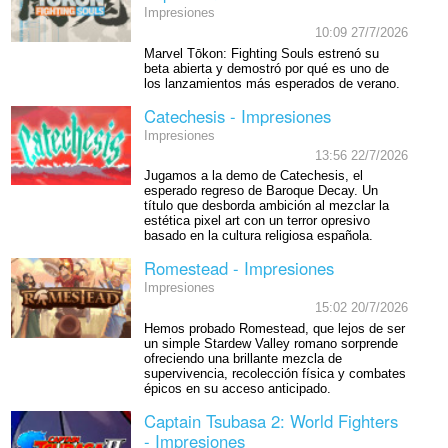
Impresiones
10:09 27/7/2026
Marvel Tōkon: Fighting Souls estrenó su
beta abierta y demostró por qué es uno de
los lanzamientos más esperados de verano.
Catechesis - Impresiones
Impresiones
13:56 22/7/2026
Jugamos a la demo de Catechesis, el
esperado regreso de Baroque Decay. Un
título que desborda ambición al mezclar la
estética pixel art con un terror opresivo
basado en la cultura religiosa española.
Romestead - Impresiones
Impresiones
15:02 20/7/2026
Hemos probado Romestead, que lejos de ser
un simple Stardew Valley romano sorprende
ofreciendo una brillante mezcla de
supervivencia, recolección física y combates
épicos en su acceso anticipado.
Captain Tsubasa 2: World Fighters
- Impresiones