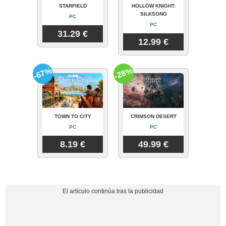
STARFIELD
HOLLOW KNIGHT:
SILKSONG
PC
PC
31.29 €
12.99 €
-67%
-28%
TOWN TO CITY
CRIMSON DESERT
PC
PC
8.19 €
49.99 €