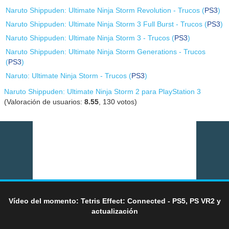
Naruto Shippuden: Ultimate Ninja Storm Revolution - Trucos (
PS3
)
Naruto Shippuden: Ultimate Ninja Storm 3 Full Burst - Trucos (
PS3
)
Naruto Shippuden: Ultimate Ninja Storm 3 - Trucos (
PS3
)
Naruto Shippuden: Ultimate Ninja Storm Generations - Trucos
(
PS3
)
Naruto: Ultimate Ninja Storm - Trucos (
PS3
)
Naruto Shippuden: Ultimate Ninja Storm 2 para PlayStation 3
(Valoración de usuarios:
8.55
,
130
votos)
Vídeo del momento: Tetris Effect: Connected - PS5, PS VR2 y
actualización