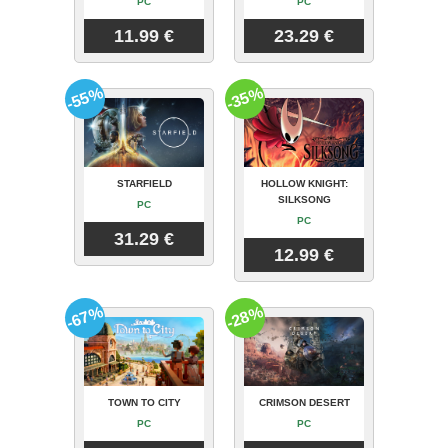
PC
PC
11.99 €
23.29 €
-55%
-35%
STARFIELD
HOLLOW KNIGHT:
SILKSONG
PC
PC
31.29 €
12.99 €
-67%
-28%
TOWN TO CITY
CRIMSON DESERT
PC
PC