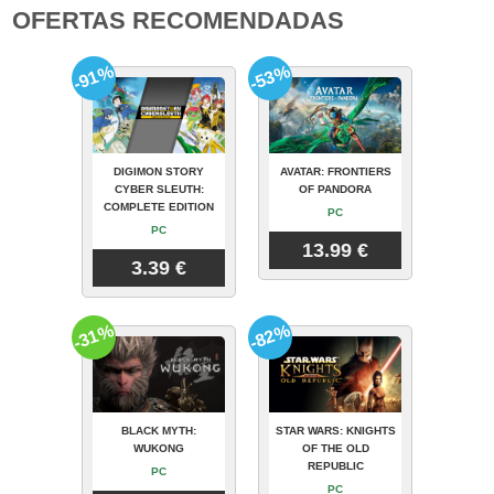
OFERTAS RECOMENDADAS
-91%
-53%
DIGIMON STORY
AVATAR: FRONTIERS
CYBER SLEUTH:
OF PANDORA
COMPLETE EDITION
PC
PC
13.99 €
3.39 €
-31%
-82%
BLACK MYTH:
STAR WARS: KNIGHTS
WUKONG
OF THE OLD
REPUBLIC
PC
PC