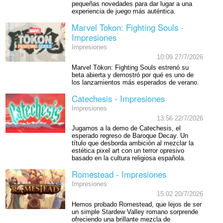
pequeñas novedades para dar lugar a una
experiencia de juego más auténtica.
Marvel Tokon: Fighting Souls -
Impresiones
Impresiones
10:09 27/7/2026
Marvel Tōkon: Fighting Souls estrenó su
beta abierta y demostró por qué es uno de
los lanzamientos más esperados de verano.
Catechesis - Impresiones
Impresiones
13:56 22/7/2026
Jugamos a la demo de Catechesis, el
esperado regreso de Baroque Decay. Un
título que desborda ambición al mezclar la
estética pixel art con un terror opresivo
basado en la cultura religiosa española.
Romestead - Impresiones
Impresiones
15:02 20/7/2026
Hemos probado Romestead, que lejos de ser
un simple Stardew Valley romano sorprende
ofreciendo una brillante mezcla de