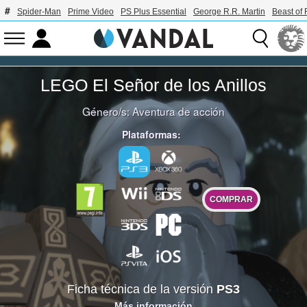
Spider-Man
Prime Video
PS Plus Essential
George R.R. Martin
Beast of 
LEGO El Señor de los Anillos
Género/s:
Aventura de acción
Plataformas:
COMPRAR
Ficha técnica de la versión
PS3
Más información