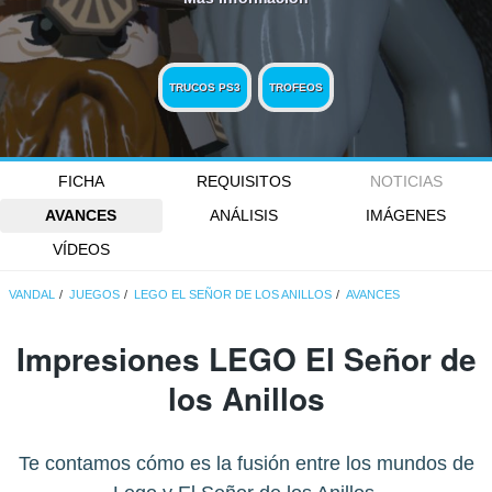
TRUCOS PS3
TROFEOS
FICHA
REQUISITOS
NOTICIAS
AVANCES
ANÁLISIS
IMÁGENES
VÍDEOS
VANDAL
JUEGOS
LEGO EL SEÑOR DE LOS ANILLOS
AVANCES
Impresiones LEGO El Señor de
los Anillos
Te contamos cómo es la fusión entre los mundos de