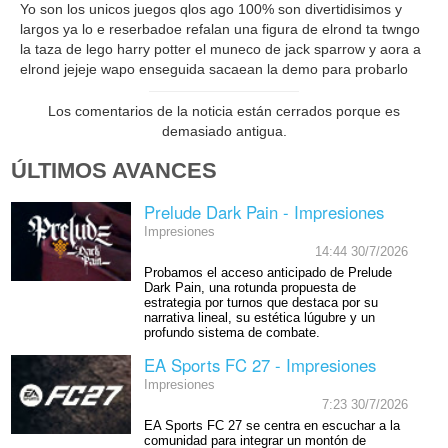
Yo son los unicos juegos qlos ago 100% son divertidisimos y
largos ya lo e reserbadoe refalan una figura de elrond ta twngo
la taza de lego harry potter el muneco de jack sparrow y aora a
elrond jejeje wapo enseguida sacaean la demo para probarlo
Los comentarios de la noticia están cerrados porque es
demasiado antigua.
ÚLTIMOS AVANCES
Prelude Dark Pain - Impresiones
Impresiones
14:44 30/7/2026
Probamos el acceso anticipado de Prelude
Dark Pain, una rotunda propuesta de
estrategia por turnos que destaca por su
narrativa lineal, su estética lúgubre y un
profundo sistema de combate.
EA Sports FC 27 - Impresiones
Impresiones
7:23 30/7/2026
EA Sports FC 27 se centra en escuchar a la
comunidad para integrar un montón de