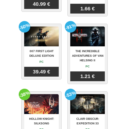
40.99 €
1.66 €
-50%
-91%
007 FIRST LIGHT
THE INCREDIBLE
DELUXE EDITION
ADVENTURES OF VAN
HELSING II
PC
PC
39.49 €
1.21 €
-38%
-53%
HOLLOW KNIGHT:
CLAIR OBSCUR:
SILKSONG
EXPEDITION 33