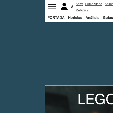
Sony
Prime Video
Anim
Metacritic
PORTADA
Noticias
Análisis
Guías
LEGO 