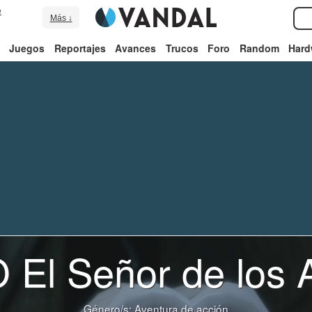
e
Más ↓
Juegos
Reportajes
Avances
Trucos
Foro
Random
Hard
El Señor de los A
Género/s:
Aventura de acción