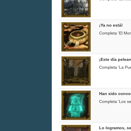
¡Ya no está!
Completa 'El Mon
¡Este día pelea
Completa 'La Pue
Han sido conv
Completa 'Los se
Lo logramos, s