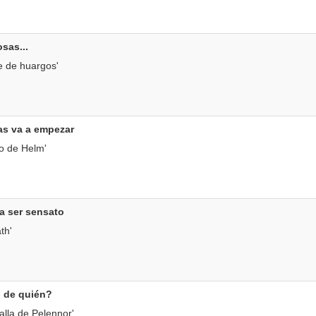
sas...
e de huargos'
as va a empezar
o de Helm'
a ser sensato
th'
o de quién?
alla de Pelennor'