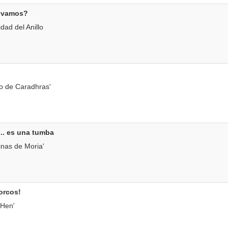
e vamos?
ad del Anillo
o de Caradhras'
.. es una tumba
nas de Moria'
orcos!
Hen'