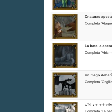
Criaturas apesto
Completa 'Ataqu
La batalla apen
Completa 'Abism
Un mago deberí
Completa 'Osgilia
¿Tú y el ejércit
Completa 'La bat