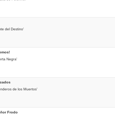
te del Destino'
remos!
rta Negra'
ocados
nderos de los Muertos'
eñor Frodo