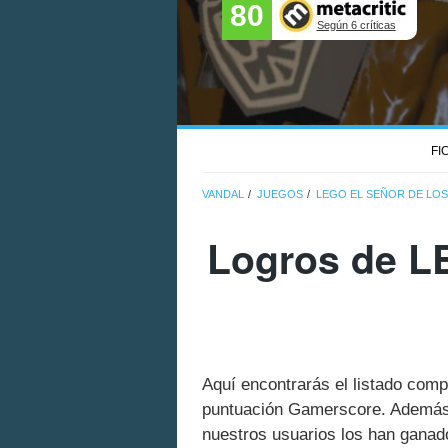
80
Según 6 críticas
FI
VANDAL
JUEGOS
LEGO EL SEÑOR DE LOS
Logros de LE
Aquí encontrarás el listado comp
puntuación Gamerscore. Además 
nuestros usuarios los han ganado