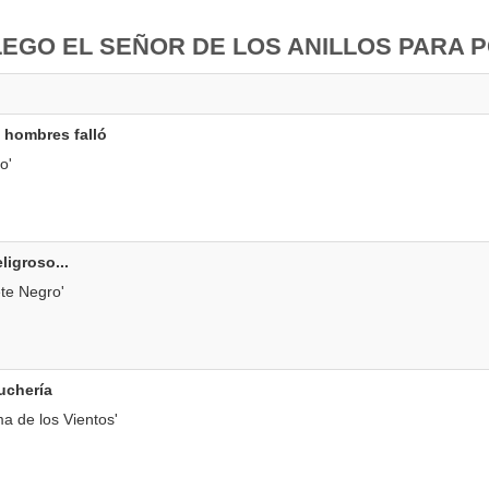
LEGO EL SEÑOR DE LOS ANILLOS PARA 
s hombres falló
o'
ligroso...
ete Negro'
uchería
a de los Vientos'