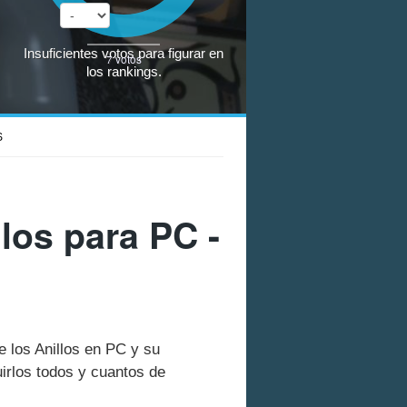
Insuficientes votos para figurar en
7
votos
los rankings.
S
los para PC -
e los Anillos en PC y su
rlos todos y cuantos de