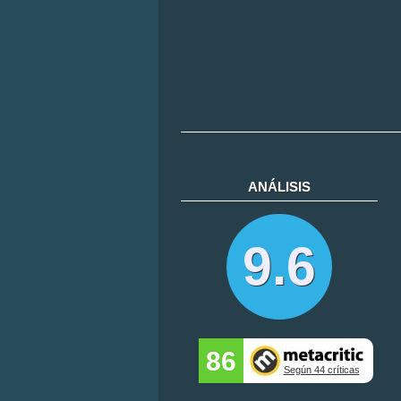
ANÁLISIS
9.6
86
Según 44 críticas