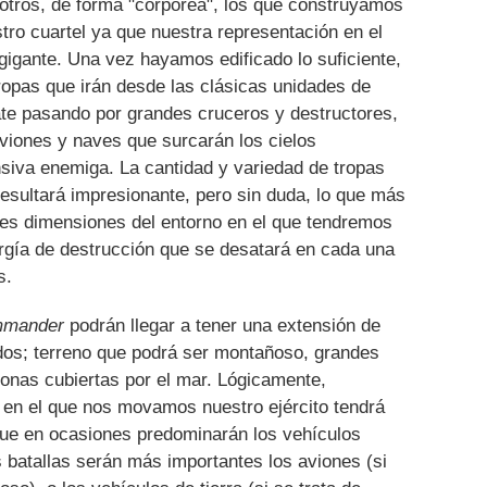
tros, de forma "corpórea", los que construyamos
stro cuartel ya que nuestra representación en el
gigante. Una vez hayamos edificado lo suficiente,
ropas que irán desde las clásicas unidades de
ate pasando por grandes cruceros y destructores,
viones y naves que surcarán los cielos
nsiva enemiga. La cantidad y variedad de tropas
esultará impresionante, pero sin duda, lo que más
es dimensiones del entorno en el que tendremos
a orgía de destrucción que se desatará en cada una
s.
mmander
podrán llegar a tener una extensión de
os; terreno que podrá ser montañoso, grandes
onas cubiertas por el mar. Lógicamente,
io en el que nos movamos nuestro ejército tendrá
que en ocasiones predominarán los vehículos
 batallas serán más importantes los aviones (si