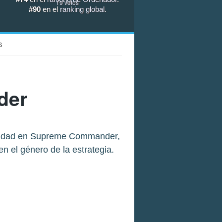
19
votos
#90
en el
ranking global
.
S
der
ealidad en Supreme Commander,
 el género de la estrategia.