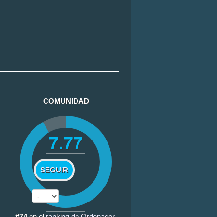
COMUNIDAD
7.77
SEGUIR
#74
en el
ranking de Ordenador
.