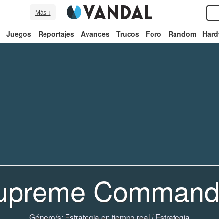
Más ↓
Juegos
Reportajes
Avances
Trucos
Foro
Random
Hard
upreme Command
Género/s:
Estrategia en tiempo real
/
Estrategia