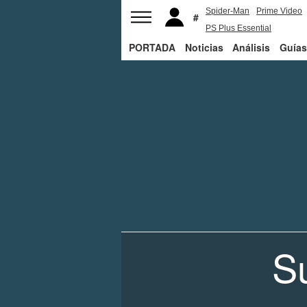
Spider-Man
Prime Video
PS Plus Essential
PORTADA
Noticias
George R.R. Martin
Análisis
Guías
S