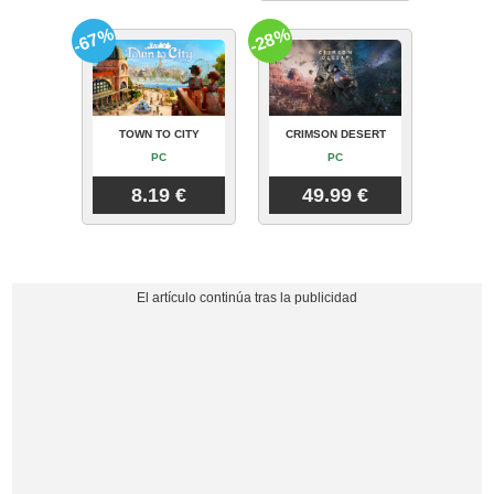
-67%
-28%
TOWN TO CITY
CRIMSON DESERT
PC
PC
8.19 €
49.99 €