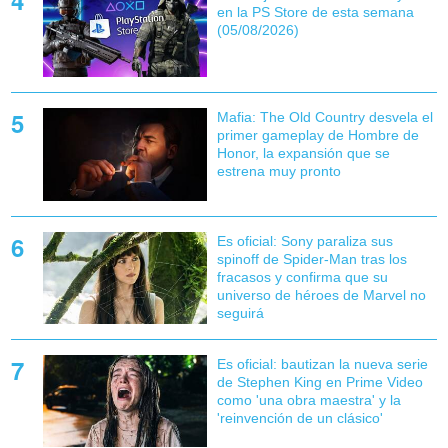
en la PS Store de esta semana
(05/08/2026)
Mafia: The Old Country desvela el
primer gameplay de Hombre de
Honor, la expansión que se
estrena muy pronto
Es oficial: Sony paraliza sus
spinoff de Spider-Man tras los
fracasos y confirma que su
universo de héroes de Marvel no
seguirá
Es oficial: bautizan la nueva serie
de Stephen King en Prime Video
como 'una obra maestra' y la
'reinvención de un clásico'