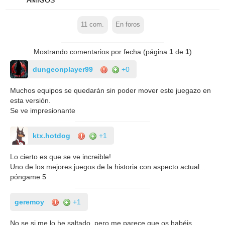
11
com.
En foros
Mostrando comentarios por fecha (página
1
de
1
)
dungeonplayer99
+0
Muchos equipos se quedarán sin poder mover este juegazo en
esta versión.
Se ve impresionante
ktx.hotdog
+1
Lo cierto es que se ve increible!
Uno de los mejores juegos de la historia con aspecto actual...
póngame 5
geremoy
+1
No se si me lo he saltado, pero me parece que os habéis