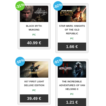
-31%
-82%
BLACK MYTH:
STAR WARS: KNIGHTS
WUKONG
OF THE OLD
REPUBLIC
PC
PC
40.99 €
1.66 €
-50%
-91%
007 FIRST LIGHT
THE INCREDIBLE
DELUXE EDITION
ADVENTURES OF VAN
HELSING II
PC
PC
39.49 €
1.21 €