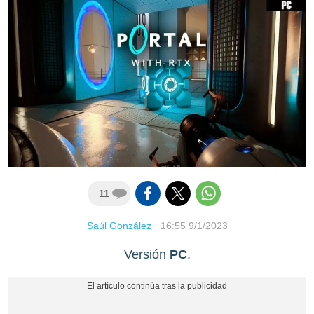
11
Saúl González
·
16:55 9/1/2023
Versión
PC
.