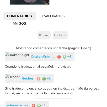
COMENTARIOS
+ VALORADOS
AMIGOS
8
com.
En foros
Mostrando comentarios por fecha (página
1
de
1
)
DrakenKnight
+4
Cuando lo traduzcan al español, me avisan.
Hesber
+1
Si lo traducen bien, si se queda en inglés... puff. Me da pereza.
Eso sí, reconozco que ha llamado mi atención.
educonsolas
+1