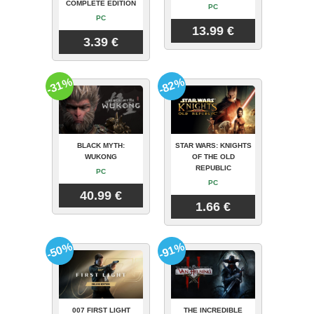
COMPLETE EDITION
PC
PC
13.99 €
3.39 €
-31%
-82%
BLACK MYTH:
STAR WARS: KNIGHTS
WUKONG
OF THE OLD
REPUBLIC
PC
PC
40.99 €
1.66 €
-50%
-91%
007 FIRST LIGHT
THE INCREDIBLE