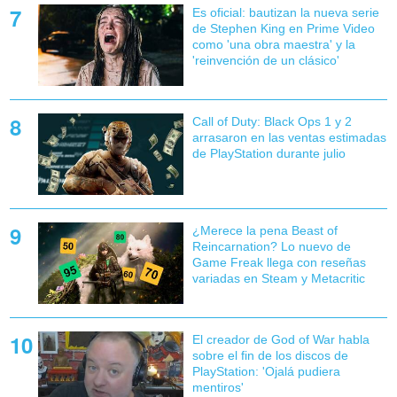
Es oficial: bautizan la nueva serie
de Stephen King en Prime Video
como 'una obra maestra' y la
'reinvención de un clásico'
Call of Duty: Black Ops 1 y 2
arrasaron en las ventas estimadas
de PlayStation durante julio
¿Merece la pena Beast of
Reincarnation? Lo nuevo de
Game Freak llega con reseñas
variadas en Steam y Metacritic
El creador de God of War habla
sobre el fin de los discos de
PlayStation: 'Ojalá pudiera
mentiros'