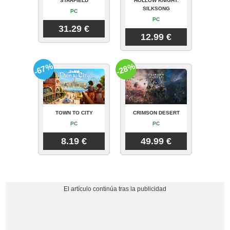
STARFIELD
HOLLOW KNIGHT:
SILKSONG
PC
PC
31.29 €
12.99 €
-67%
-28%
TOWN TO CITY
CRIMSON DESERT
PC
PC
8.19 €
49.99 €