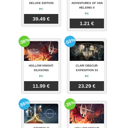
DELUXE EDITION
ADVENTURES OF VAN
HELSING II
PC
PC
39.49 €
1.21 €
-38%
-53%
HOLLOW KNIGHT:
CLAIR OBSCUR:
SILKSONG
EXPEDITION 33
PC
PC
11.99 €
23.29 €
-55%
-35%