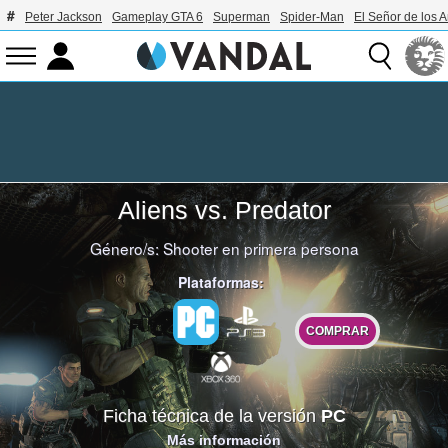
Peter Jackson
Gameplay GTA 6
Superman
Spider-Man
El Señor de los A
Aliens vs. Predator
Género/s:
Shooter en primera persona
Plataformas:
COMPRAR
Ficha técnica de la versión
PC
Más información