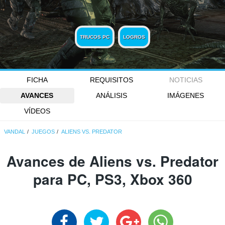
TRUCOS PC
LOGROS
FICHA
REQUISITOS
NOTICIAS
AVANCES
ANÁLISIS
IMÁGENES
VÍDEOS
VANDAL
JUEGOS
ALIENS VS. PREDATOR
Avances de Aliens vs. Predator
para PC, PS3, Xbox 360