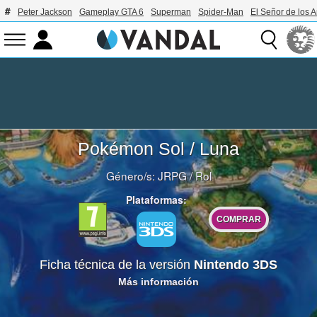
Peter Jackson
Gameplay GTA 6
Superman
Spider-Man
El Señor de los A
Pokémon Sol / Luna
Género/s:
JRPG
/
Rol
Plataformas:
COMPRAR
Ficha técnica de la versión
Nintendo 3DS
Más información