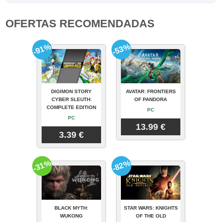
OFERTAS RECOMENDADAS
-91%
-53%
DIGIMON STORY
AVATAR: FRONTIERS
CYBER SLEUTH:
OF PANDORA
COMPLETE EDITION
PC
PC
13.99 €
3.39 €
-31%
-82%
BLACK MYTH:
STAR WARS: KNIGHTS
WUKONG
OF THE OLD