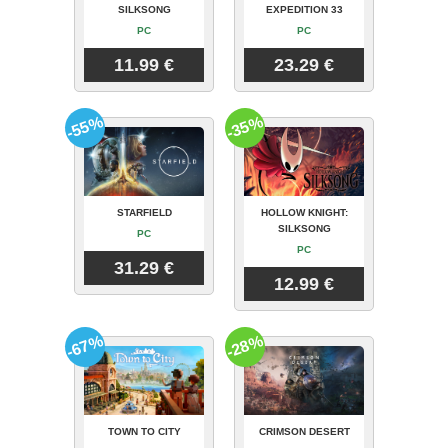
SILKSONG
EXPEDITION 33
PC
PC
11.99 €
23.29 €
-55%
-35%
STARFIELD
HOLLOW KNIGHT:
SILKSONG
PC
PC
31.29 €
12.99 €
-67%
-28%
TOWN TO CITY
CRIMSON DESERT