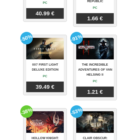
REPUBLIC
PC
PC
40.99 €
1.66 €
-50%
-91%
007 FIRST LIGHT
THE INCREDIBLE
DELUXE EDITION
ADVENTURES OF VAN
HELSING II
PC
PC
39.49 €
1.21 €
-38%
-53%
HOLLOW KNIGHT:
CLAIR OBSCUR: