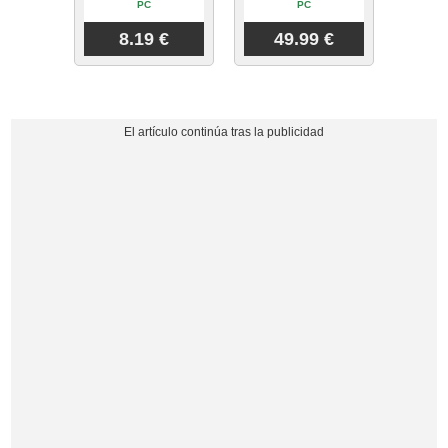
PC
PC
8.19 €
49.99 €